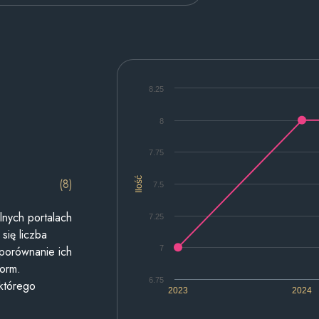
8.25
8
7.75
Ilość
(8)
7.5
lnych portalach
7.25
się liczba
7
 porównanie ich
form.
6.75
 którego
2023
2024