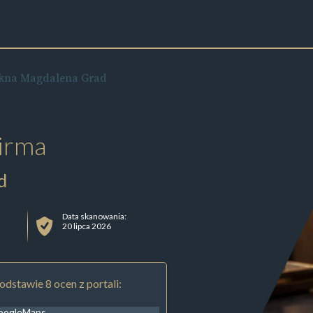
ękna Magdalena Grad
irma
d
Data skanowania:
20 lipca 2026
odstawie 8 ocen z portali:
oogleMaps