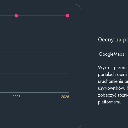
Oceny
na p
GoogleMaps
Wykres przedst
portalach opin
uruchomienia p
użytkowników. 
zobaczyć różn
2025
2026
platformami.