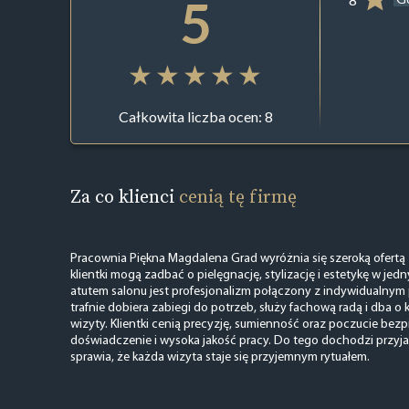
5
Całkowita liczba ocen: 8
Za co klienci
cenią tę firmę
Pracownia Piękna Magdalena Grad wyróżnia się szeroką ofertą z
klientki mogą zadbać o pielęgnację, stylizację i estetykę w je
atutem salonu jest profesjonalizm połączony z indywidualny
trafnie dobiera zabiegi do potrzeb, służy fachową radą i dba o
wizyty. Klientki cenią precyzję, sumienność oraz poczucie bez
doświadczenie i wysoka jakość pracy. Do tego dochodzi przyja
sprawia, że każda wizyta staje się przyjemnym rytuałem.