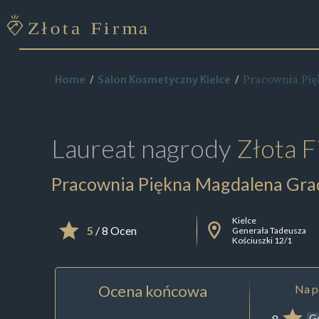
Pracownia Pi
Home
Salon Kosmetyczny Kielce
Laureat nagrody
Złota F
Pracownia Piękna Magdalena Gra
Kielce
5
/ 8 Ocen
Generała Tadeusza
Kościuszki 12/1
Ocena końcowa
Na p
8
G