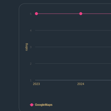
5
4
rating
3
2
1
2023
2024
GoogleMaps