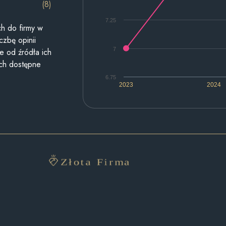
(8)
7.25
h do firmy w
czbę opinii
7
e od źródła ich
ych dostępne
6.75
2023
2024