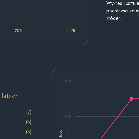
Wykres ilustru
podstawie zbior
źródeł.
2025
2026
8.25
 latach
8
(7)
7.75
(8)
(8)
Ilość
7.5