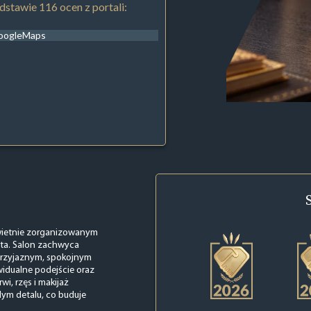
stawie 116 ocen z portali:
oogleMaps
świetnie zorganizowanym
enta. Salon zachwyca
 przyjaznym, spokojnym
widualne podejście oraz
wi, rzęs i makijaż
dym detalu, co buduje