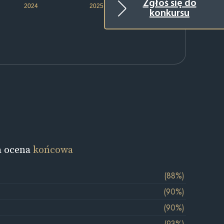
Zgłoś się do
2024
2025
2026
konkursu
a ocena
końcowa
(88%)
(90%)
(90%)
(93%)