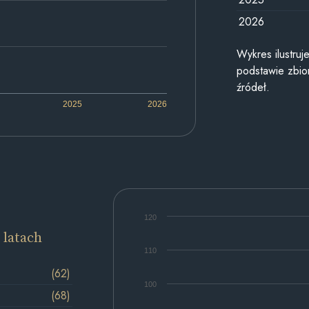
2026
Wykres ilustru
podstawie zbior
źródeł.
2025
2026
120
 latach
110
(62)
100
(68)