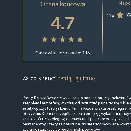
Ocena końcowa
Na pod
4.7
116
G
Całkowita liczba ocen: 116
Za co klienci
cenią tę firmę
Pretty Bar wyróżnia się wysokim poziomem profesjonalizmu, 
zespołem i atmosferą, w której od razu czuć pełną troskę o kli
estetyką, czystością i komfortem, a każda wizyta przebiega w
otoczeniu. Klienci szczególnie cenią precyzję wykonania, indy
szeroką ofertę zabiegów, od manicure i pedicure po stylizację br
permanentny. Efekty są naturalne, trwałe i dopracowane w każ
zaufanie i zachęca do regularnych powrotów.