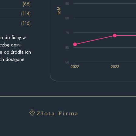
(68)
90
Ilość
(114)
80
(116)
70
h do firmy w
czbę opinii
60
e od źródła ich
ych dostępne
50
2022
2023