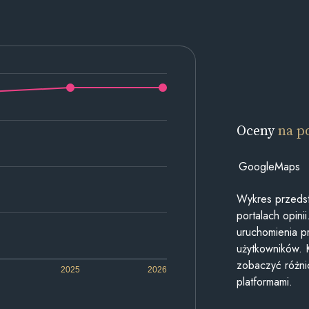
Oceny
na p
GoogleMaps
Wykres przedst
portalach opin
uruchomienia p
użytkowników. 
zobaczyć różn
2025
2026
platformami.