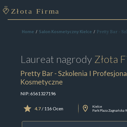
Pretty Bar - S
Home
Salon Kosmetyczny Kielce
Laureat nagrody
Złota F
Pretty Bar - Szkolenia I Profesjon
Kosmetyczne
NIP:
6561327196
Kielce
4.7
/ 116 Ocen
Park Plaza Zagnańska 