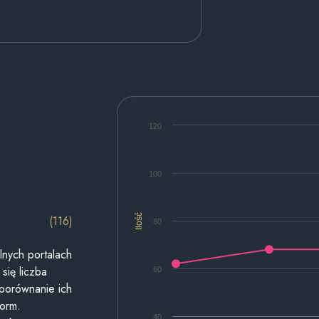
120
100
Ilość
(116)
80
lnych portalach
się liczba
60
 porównanie ich
form.
40