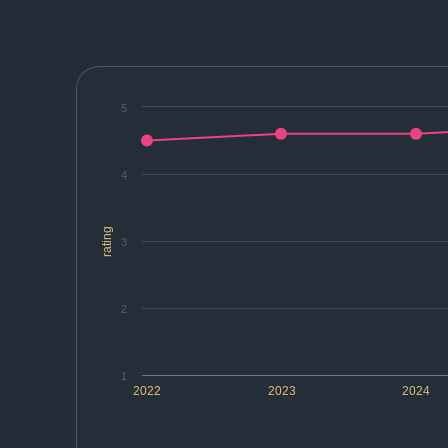
5
4
rating
3
2
1
2022
2023
2024