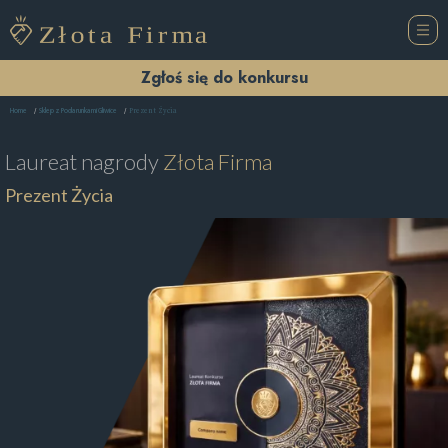
Zgłoś się do konkursu
Prezent Życia
Home
Sklep z Podarunkami Gliwice
Laureat nagrody
Złota Firma
Prezent Życia