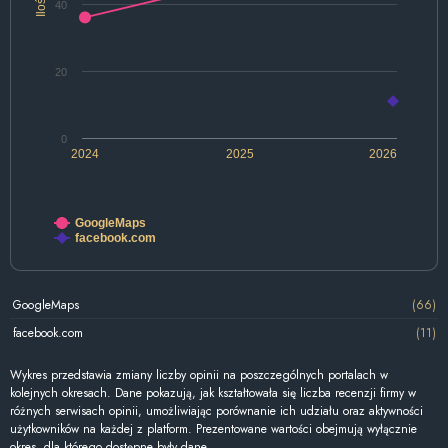
Ilość
40
20
0
2024
2025
2026
GoogleMaps
facebook.com
GoogleMaps
(66)
facebook.com
(11)
Wykres przedstawia zmiany liczby opinii na poszczególnych portalach w
kolejnych okresach. Dane pokazują, jak kształtowała się liczba recenzji firmy w
różnych serwisach opinii, umożliwiając porównanie ich udziału oraz aktywności
użytkowników na każdej z platform. Prezentowane wartości obejmują wyłącznie
okres, dla którego dostępne były dane.