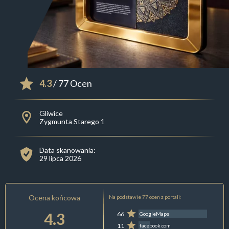
4.3
/ 77 Ocen
Gliwice
Zygmunta Starego 1
Data skanowania:
29 lipca 2026
Ocena końcowa
Na podstawie 77 ocen z portali:
4.3
66
GoogleMaps
11
facebook.com