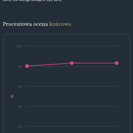
Procentowa ocena
końcowa
100
80
60
%
40
20