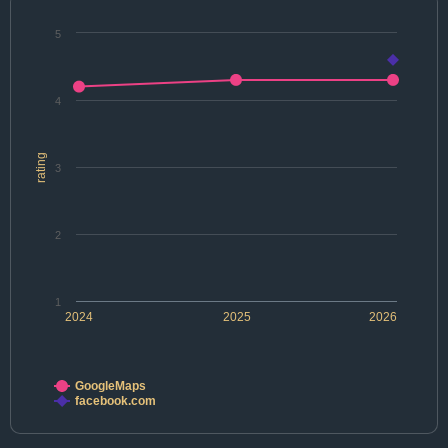
5
4
rating
3
2
1
2024
2025
2026
GoogleMaps
facebook.com