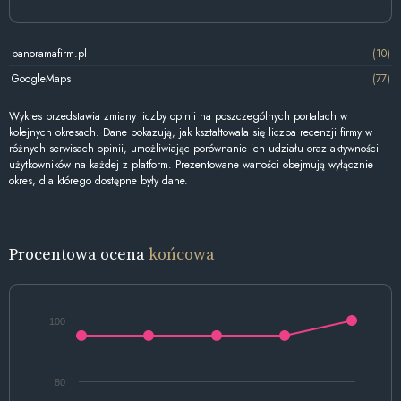
panoramafirm.pl
(10)
GoogleMaps
(77)
Wykres przedstawia zmiany liczby opinii na poszczególnych portalach w
kolejnych okresach. Dane pokazują, jak kształtowała się liczba recenzji firmy w
różnych serwisach opinii, umożliwiając porównanie ich udziału oraz aktywności
użytkowników na każdej z platform. Prezentowane wartości obejmują wyłącznie
okres, dla którego dostępne były dane.
Procentowa ocena
końcowa
100
80