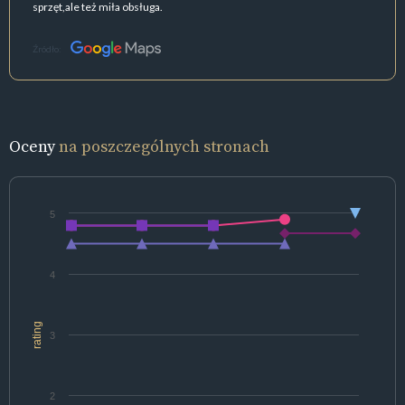
sprzęt,ale też miła obsługa.
Źródło:
Oceny
na poszczególnych stronach
5
4
rating
3
2