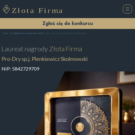
Zgłoś się do konkursu
Pro-Dry sp.j. Plenkiewicz Skolmowski
Home
Usługi Remontowo-Budowlane Gdańsk
Laureat nagrody
Złota Firma
Pro-Dry sp.j. Plenkiewicz Skolmowski
NIP:
5842729709