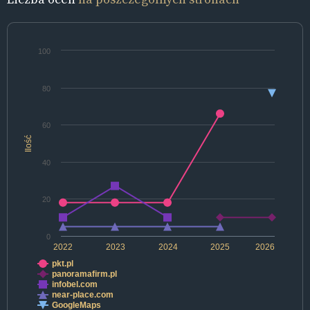
100
80
60
Ilość
40
20
0
2022
2023
2024
2025
2026
pkt.pl
panoramafirm.pl
infobel.com
near-place.com
GoogleMaps