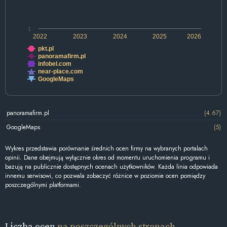
1
2022
2023
2024
2025
2026
pkt.pl
panoramafirm.pl
infobel.com
near-place.com
GoogleMaps
panoramafirm.pl
(4.67)
GoogleMaps
(5)
Wykres przedstawia porównanie średnich ocen firmy na wybranych portalach
opinii. Dane obejmują wyłącznie okres od momentu uruchomienia programu i
bazują na publicznie dostępnych ocenach użytkowników. Każda linia odpowiada
innemu serwisowi, co pozwala zobaczyć różnice w poziomie ocen pomiędzy
poszczególnymi platformami.
Liczba ocen
na poszczególnych stronach