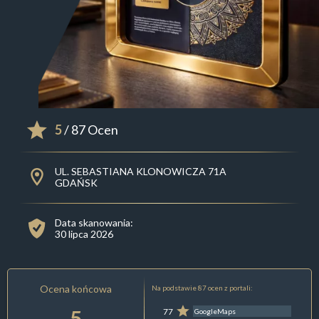
5
/ 87 Ocen
UL. SEBASTIANA KLONOWICZA 71A
GDAŃSK
Data skanowania:
30 lipca 2026
Ocena końcowa
Na podstawie 87 ocen z portali:
5
77
GoogleMaps