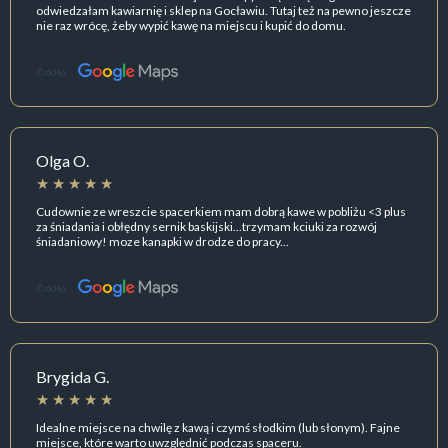
odwiedzałam kawiarnię i sklep na Gocławiu. Tutaj też na pewno jeszcze
nie raz wrócę, żeby wypić kawę na miejscu i kupić do domu.
Źródło:
Olga O.
Cudownie ze wreszcie spacerkiem mam dobrą kawe w pobliżu <3 plus
za śniadania i obłędny sernik baskijski...trzymam kciuki za rozwój
śniadaniowy! moze kanapki w drodze do pracy...
Źródło:
Brygida G.
Idealne miejsce na chwilę z kawą i czymś słodkim (lub słonym). Fajne
miejsce, które warto uwzględnić podczas spaceru.