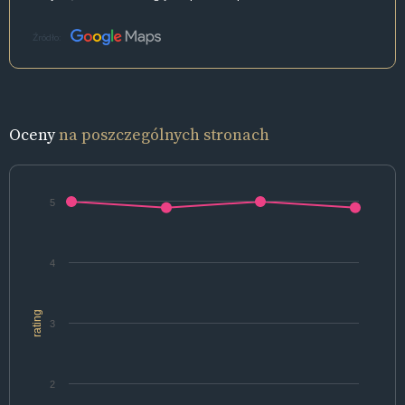
Źródło:
Oceny
na poszczególnych stronach
5
4
rating
3
2