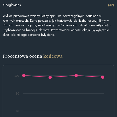
GoogleMaps
(32)
Wykres przedstawia zmiany liczby opinii na poszczególnych portalach w
kolejnych okresach. Dane pokazują, jak kształtowała się liczba recenzji firmy w
różnych serwisach opinii, umożliwiając porównanie ich udziału oraz aktywności
użytkowników na każdej z platform. Prezentowane wartości obejmują wyłącznie
okres, dla którego dostępne były dane.
Procentowa ocena
końcowa
100
80
60