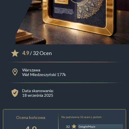
4.9
/ 32 Ocen
Warszawa
Wał Miedzeszyński 177k
Data skanowania:
18 września 2025
Ocena końcowa
Na podstawie 32 ocen z portali:
32
GoogleMaps