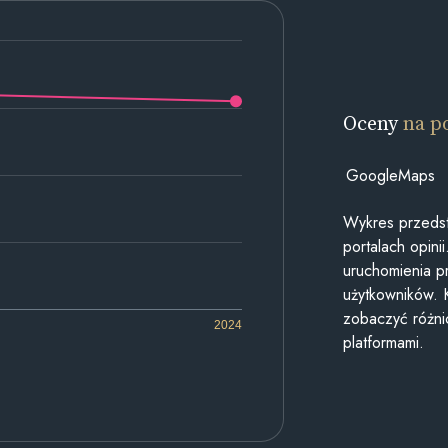
Oceny
na p
GoogleMaps
Wykres przedst
portalach opin
uruchomienia p
użytkowników. 
zobaczyć różn
2024
platformami.