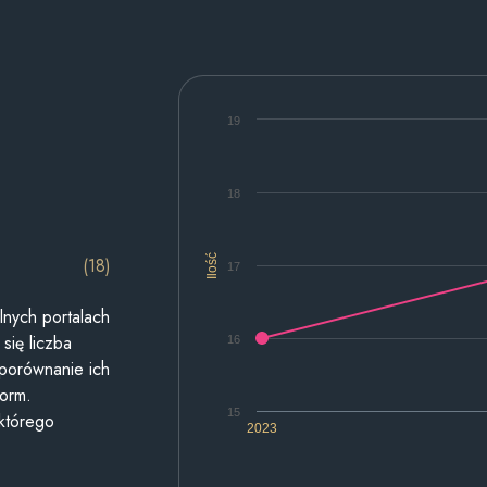
19
18
Ilość
(18)
17
lnych portalach
się liczba
16
 porównanie ich
form.
15
 którego
2023