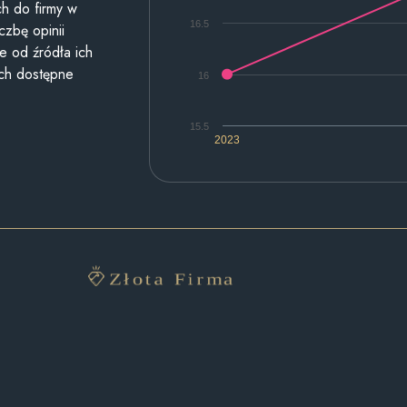
h do firmy w
16.5
czbę opinii
e od źródła ich
ych dostępne
16
15.5
2023