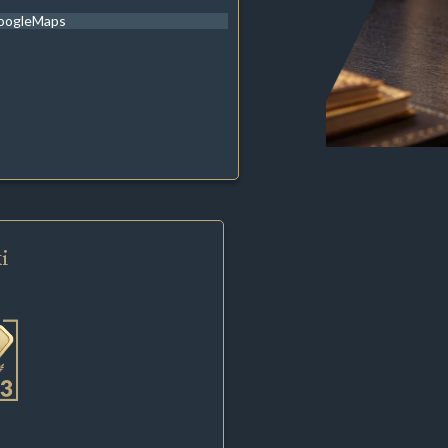
oogleMaps
i