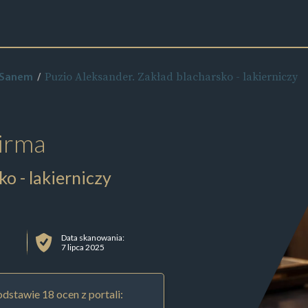
Puzio Aleksander. Zakład blacharsko - lakierniczy
 Sanem
irma
o - lakierniczy
Data skanowania:
7 lipca 2025
dstawie 18 ocen z portali: