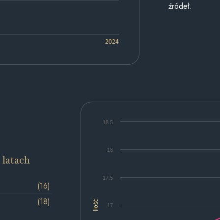
źródeł.
2024
18.5
18
 latach
17.5
(16)
(18)
Ilość
17