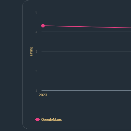
5
4
rating
3
2
1
2023
GoogleMaps