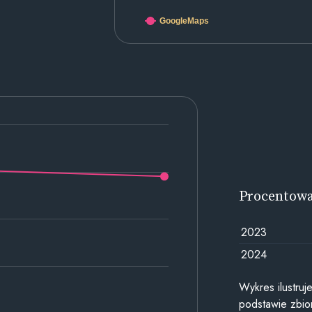
GoogleMaps
Procentow
2023
2024
Wykres ilustru
podstawie zbior