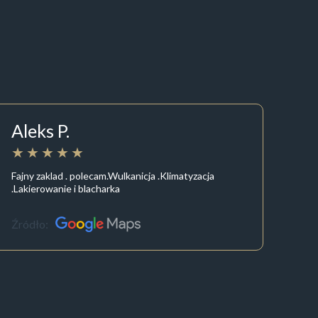
Aleks P.
Fajny zaklad . polecam.Wulkanicja .Klimatyzacja
.Lakierowanie i blacharka
Źródło: