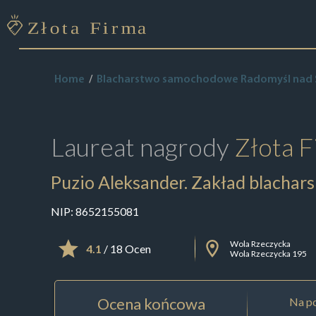
Home
Blacharstwo samochodowe Radomyśl nad
Laureat nagrody
Złota F
Puzio Aleksander. Zakład blacharsk
NIP:
8652155081
Wola Rzeczycka
4.1
/ 18 Ocen
Wola Rzeczycka 195
Ocena końcowa
Na po