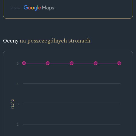
Źródło:
Oceny
na poszczególnych stronach
5
4
rating
3
2