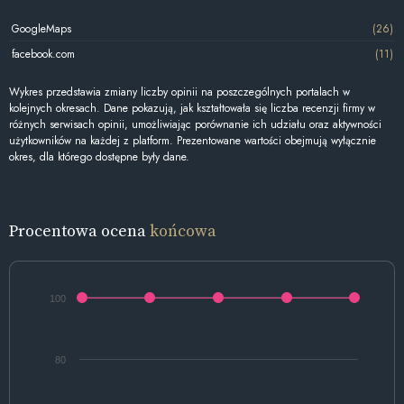
GoogleMaps
(26)
facebook.com
(11)
Wykres przedstawia zmiany liczby opinii na poszczególnych portalach w
kolejnych okresach. Dane pokazują, jak kształtowała się liczba recenzji firmy w
różnych serwisach opinii, umożliwiając porównanie ich udziału oraz aktywności
użytkowników na każdej z platform. Prezentowane wartości obejmują wyłącznie
okres, dla którego dostępne były dane.
Procentowa ocena
końcowa
100
80