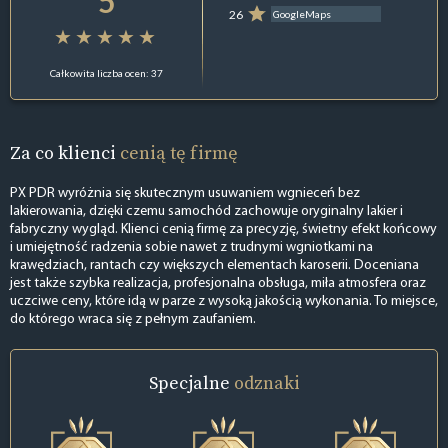
5
26
GoogleMaps
Całkowita liczba ocen: 37
Za co klienci
cenią tę firmę
PX PDR wyróżnia się skutecznym usuwaniem wgnieceń bez
lakierowania, dzięki czemu samochód zachowuje oryginalny lakier i
fabryczny wygląd. Klienci cenią firmę za precyzję, świetny efekt końcowy
i umiejętność radzenia sobie nawet z trudnymi wgniotkami na
krawędziach, rantach czy większych elementach karoserii. Doceniana
jest także szybka realizacja, profesjonalna obsługa, miła atmosfera oraz
uczciwe ceny, które idą w parze z wysoką jakością wykonania. To miejsce,
do którego wraca się z pełnym zaufaniem.
Specjalne
odznaki