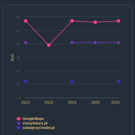
60
50
40
Ilość
30
20
10
0
2022
2023
2024
2025
2026
GoogleMaps
znanylekarz.pl
swiatprzychodni.pl