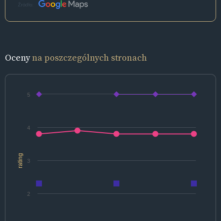
Źródło:
Oceny
na poszczególnych stronach
5
4
rating
3
2