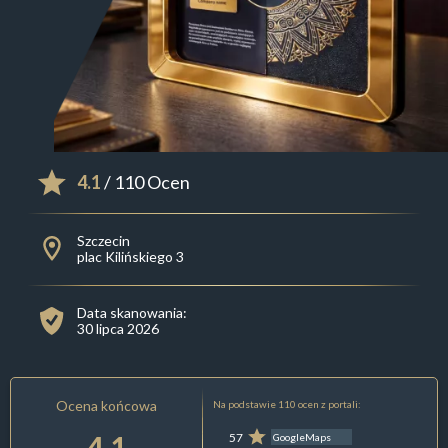
4.1
/ 110 Ocen
Szczecin
plac Kilińskiego 3
Data skanowania:
30 lipca 2026
Ocena końcowa
Na podstawie 110 ocen z portali:
4.1
57
GoogleMaps