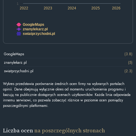
1
2022
2023
2024
2025
2026
GoogleMaps
znanylekarz.pl
swiatprzychodni.pl
GoogleMaps
(3.8)
znanylekarz.pl
(5)
swiatprzychodni.pl
(2.3)
Wykres przedstawia porównanie średnich ocen firmy na wybranych portalach
opinii. Dane obejmują wyłącznie okres od momentu uruchomienia programu i
bazują na publicznie dostępnych ocenach użytkowników. Każda linia odpowiada
innemu serwisowi, co pozwala zobaczyć różnice w poziomie ocen pomiędzy
poszczególnymi platformami.
Liczba ocen
na poszczególnych stronach