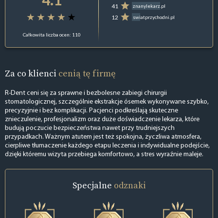
41
znanylekarz.pl
12
swiatprzychodni.pl
Całkowita liczba ocen: 110
Za co klienci
cenią tę firmę
R-Dent ceni się za sprawne i bezbolesne zabiegi chirurgii
stomatologicznej, szczególnie ekstrakcje ósemek wykonywane szybko,
precyzyjnie i bez komplikacji. Pacjenci podkreślają skuteczne
znieczulenie, profesjonalizm oraz duże doświadczenie lekarza, które
budują poczucie bezpieczeństwa nawet przy trudniejszych
przypadkach. Ważnym atutem jest też spokojna, życzliwa atmosfera,
cierpliwe tłumaczenie każdego etapu leczenia i indywidualne podejście,
dzięki któremu wizyta przebiega komfortowo, a stres wyraźnie maleje.
Specjalne
odznaki