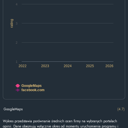
4
rating
3
2
1
2022
2023
2024
2025
2026
GoogleMaps
facebook.com
GoogleMaps
(4.7)
Wykres przedstawia porównanie średnich ocen firmy na wybranych portalach
opinii. Dane obejmują wyłącznie okres od momentu uruchomienia programu i