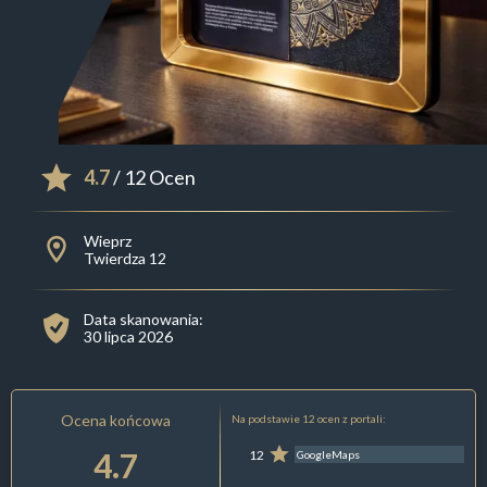
4.7
/ 12 Ocen
Wieprz
Twierdza 12
Data skanowania:
30 lipca 2026
Ocena końcowa
Na podstawie 12 ocen z portali:
4.7
12
GoogleMaps