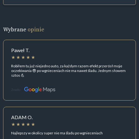
Wybrane
opinie
Paweł T.
Robiłem tu już niejedno auto, za każdym razem efekt przerósł moje
oczekiwania 😎 po wgnieceniach nie ma nawet śladu. Jednym słowem
sztos 💪
Źródło:
ADAM O.
Najlepszy w okolicy super nie ma śladu po wgnieceniach