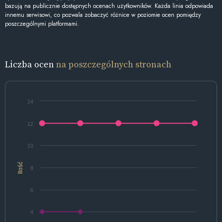
bazują na publicznie dostępnych ocenach użytkowników. Każda linia odpowiada
innemu serwisowi, co pozwala zobaczyć różnice w poziomie ocen pomiędzy
poszczególnymi platformami.
Liczba ocen
na poszczególnych stronach
14
12
10
Ilość
8
6
4