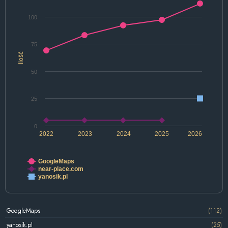
100
75
Ilość
50
25
0
2022
2023
2024
2025
2026
GoogleMaps
near-place.com
yanosik.pl
GoogleMaps
(112)
yanosik.pl
(25)