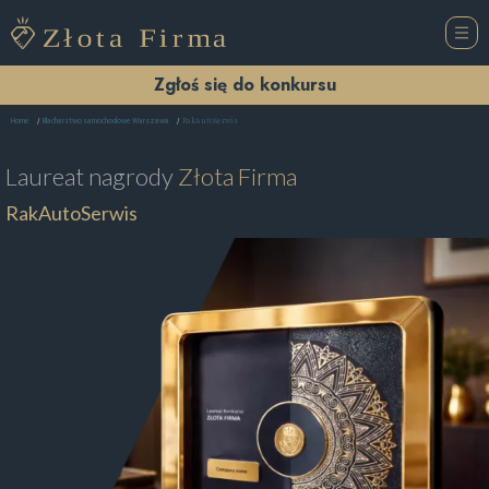
Zgłoś się do konkursu
RakAutoSerwis
Home
Blacharstwo samochodowe Warszawa
Laureat nagrody
Złota Firma
RakAutoSerwis