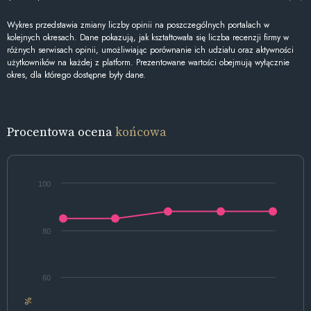
Wykres przedstawia zmiany liczby opinii na poszczególnych portalach w
kolejnych okresach. Dane pokazują, jak kształtowała się liczba recenzji firmy w
różnych serwisach opinii, umożliwiając porównanie ich udziału oraz aktywności
użytkowników na każdej z platform. Prezentowane wartości obejmują wyłącznie
okres, dla którego dostępne były dane.
Procentowa ocena
końcowa
100
80
60
%