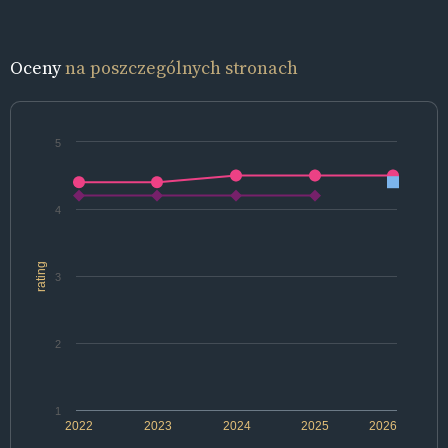
Oceny
na poszczególnych stronach
5
4
rating
3
2
1
2022
2023
2024
2025
2026