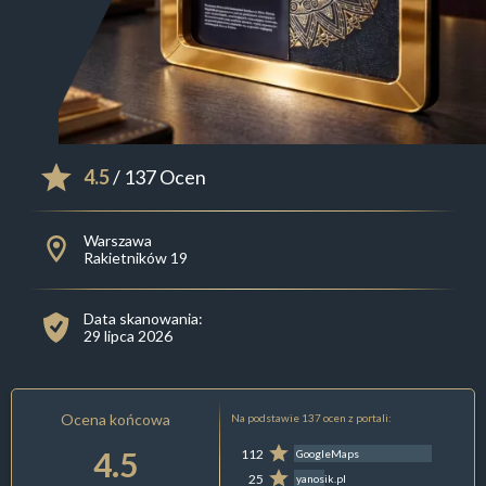
4.5
/ 137 Ocen
Warszawa
Rakietników 19
Data skanowania:
29 lipca 2026
Ocena końcowa
Na podstawie 137 ocen z portali:
4.5
112
GoogleMaps
25
yanosik.pl