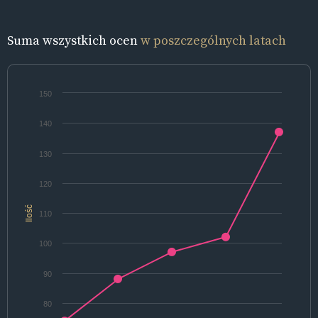
Suma wszystkich ocen
w poszczególnych latach
150
140
130
120
Ilość
110
100
90
80