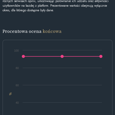
różnych serwisach opinii, umożliwiając porównanie ich udziału oraz aktywności
użytkowników na każdej z platform. Prezentowane wartości obejmują wyłącznie
okres, dla którego dostępne były dane.
Procentowa ocena
końcowa
100
80
60
%
40