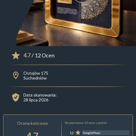
4.7
/ 12 Ocen
Ostojów 175
Suchedniów
Data skanowania:
28 lipca 2026
Ocena końcowa
Na podstawie 12 ocen z portali:
4.7
12
GoogleMaps