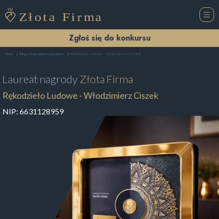
Zgłoś się do konkursu
Rękodzieło Ludowe - Włodzimierz Ciszek
Home
Sklep z Podarunkami Suchedniów
Laureat nagrody
Złota Firma
Rękodzieło Ludowe - Włodzimierz Ciszek
NIP:
6631128959