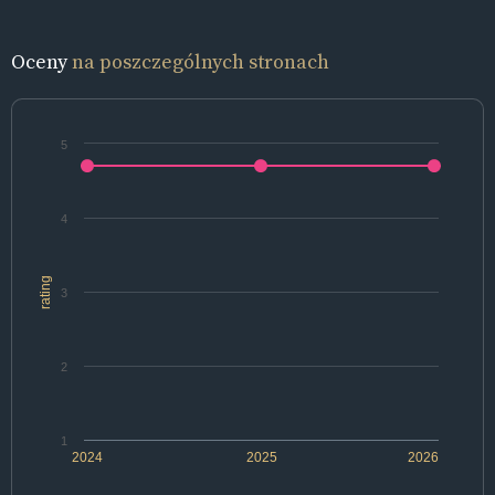
Oceny
na poszczególnych stronach
5
4
rating
3
2
1
2024
2025
2026