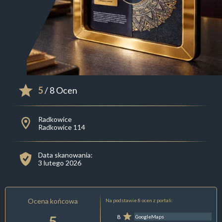
5
/ 8 Ocen
Radkowice
Radkowice 114
Data skanowania:
3 lutego 2026
Ocena końcowa
Na podstawie 8 ocen z portali:
5
8
GoogleMaps