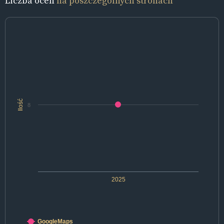
Liczba ocen
na poszczególnych stronach
Ilość
8
2025
GoogleMaps