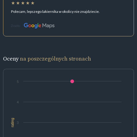
Polecam, lepszego lakiernika w okolicy nie znajdziecie.
Źródło:
Oceny
na poszczególnych stronach
5
4
rating
3