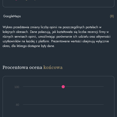
GoogleMaps
(8)
Wykres przedstawia zmiany liczby opinii na poszczególnych portalach w
kolejnych okresach. Dane pokazują, jak kształtowała się liczba recenzji firmy w
różnych serwisach opinii, umożliwiając porównanie ich udziału oraz aktywności
użytkowników na każdej z platform. Prezentowane wartości obejmują wyłącznie
okres, dla którego dostępne były dane.
Procentowa ocena
końcowa
100
80