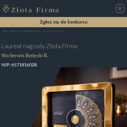
Zgłoś się do konkursu
Rio Serwis Bielecki R.
Home
Blacharstwo samochodowe Chęciny
Laureat nagrody
Złota Firma
Rio Serwis Bielecki R.
NIP:
6571816028