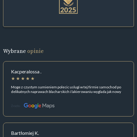
Wybrane
opinie
Kacperalossa .
Moge z czystym sumieniem polecic uslugi w tej firmie samochod po
delikatnych naprawach blacharskich i lakierowaniu wyglada jak nowy
Źródło:
Bartłomiej K.