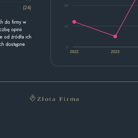
20
(24)
h do firmy w
10
czbę opinii
e od źródła ich
ych dostępne
0
2022
2023