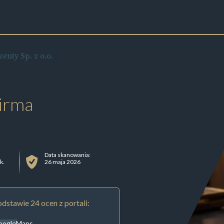
enty Sp. z o.o.
irma
Data skanowania:
k.
26 maja 2026
dstawie 24 ocen z portali:
oogleMaps