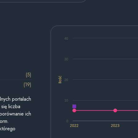
40
30
(5)
Ilość
20
(19)
lnych portalach
10
się liczba
 porównanie ich
form.
0
2022
2023
 którego