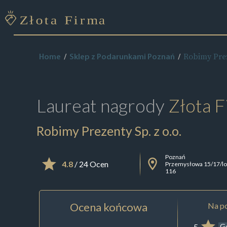
Robimy Prez
Home
Sklep z Podarunkami Poznań
Laureat nagrody
Złota F
Robimy Prezenty Sp. z o.o.
Poznań
4.8
/ 24 Ocen
Przemysłowa 15/17/lo
116
Ocena końcowa
Na po
5
G