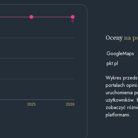
Oceny
na p
GoogleMaps
pkt.pl
Wykres przedst
portalach opin
uruchomienia p
użytkowników. 
2025
2026
zobaczyć różn
platformami.