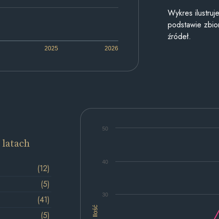
Wykres ilustru
podstawie zbior
źródeł.
2025
2026
50
 latach
40
(12)
(5)
30
(41)
Ilość
(5)