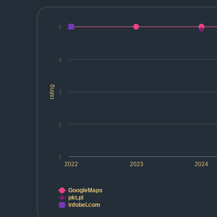
5
4
rating
3
2
1
2022
2023
2024
GoogleMaps
pkt.pl
infobel.com