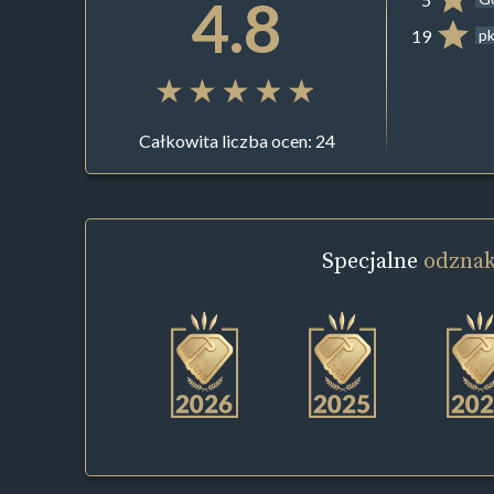
4.8
19
pk
Całkowita liczba ocen: 24
Specjalne
odznak