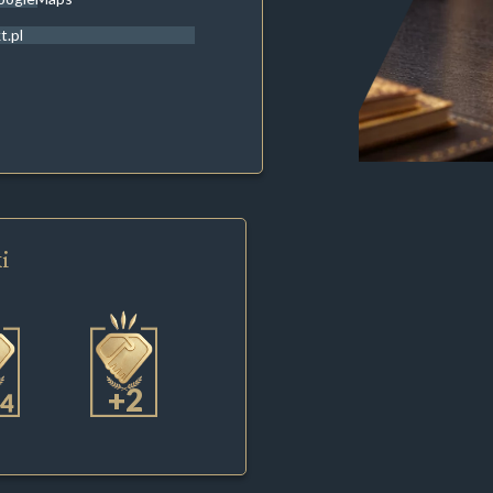
t.pl
i
+2