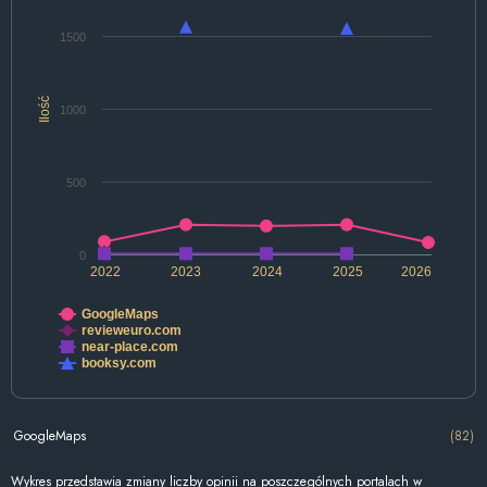
1500
Ilość
1000
500
0
2022
2023
2024
2025
2026
GoogleMaps
revieweuro.com
near-place.com
booksy.com
GoogleMaps
(82)
Wykres przedstawia zmiany liczby opinii na poszczególnych portalach w