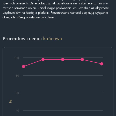
kolejnych okresach. Dane pokazują, jak kształtowała się liczba recenzji firmy w
różnych serwisach opinii, umożliwiając porównanie ich udziału oraz aktywności
użytkowników na każdej z platform. Prezentowane wartości obejmują wyłącznie
okres, dla którego dostępne były dane.
Procentowa ocena
końcowa
100
80
60
%
40