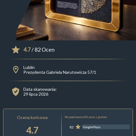
4.7
/ 82 Ocen
Lublin
Prezydenta Gabriela Narutowicza 57/1
Data skanowania:
29 lipca 2026
Ocena końcowa
Na podstawie 82 ocen z portali:
4.7
82
GoogleMaps