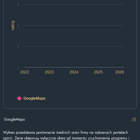
4
rating
3
2
1
2022
2023
2024
2025
2026
GoogleMaps
GoogleMaps
(5)
Wykres przedstawia porównanie średnich ocen firmy na wybranych portalach
opinii. Dane obejmują wyłącznie okres od momentu uruchomienia programu i