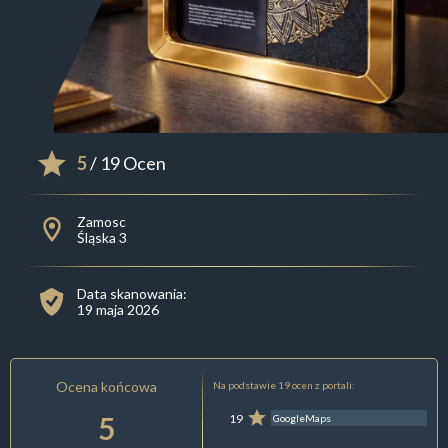
5
/ 19 Ocen
Zamosc
Śląska 3
Data skanowania:
19 maja 2026
Ocena końcowa
Na podstawie 19 ocen z portali:
5
19
GoogleMaps