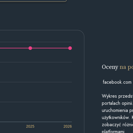
Oceny
na p
facebook.com
Wykres przedst
portalach opin
uruchomienia p
użytkowników. 
zobaczyć różn
2025
2026
platformami.