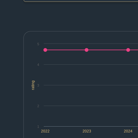
5
4
rating
3
2
1
2022
2023
2024