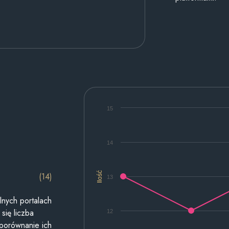
15
14
Ilość
(14)
13
lnych portalach
się liczba
12
 porównanie ich