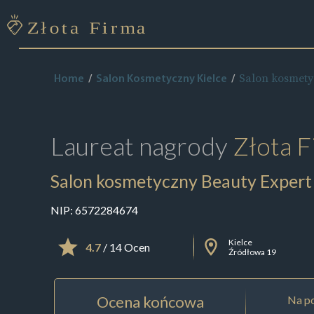
Salon kosmety
Home
Salon Kosmetyczny Kielce
Laureat nagrody
Złota F
Salon kosmetyczny Beauty Expert
NIP:
6572284674
Kielce
4.7
/ 14 Ocen
Źródłowa 19
Ocena końcowa
Na po