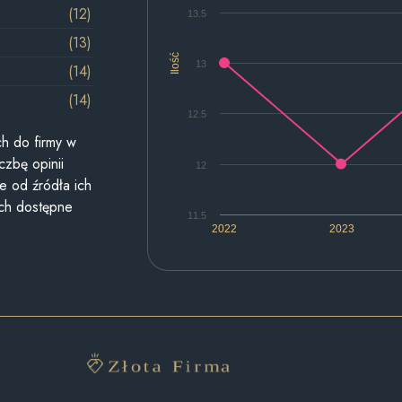
(12)
13.5
(13)
Ilość
13
(14)
(14)
12.5
h do firmy w
czbę opinii
12
e od źródła ich
ych dostępne
11.5
2022
2023