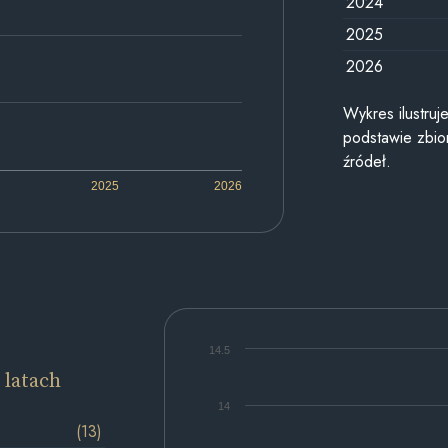
2024
2025
2026
Wykres ilustru
podstawie zbior
źródeł.
2025
2026
14.5
 latach
14
(13)