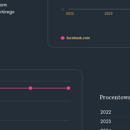
form.
11
 którego
2022
2023
facebook.com
Procentow
2022
2023