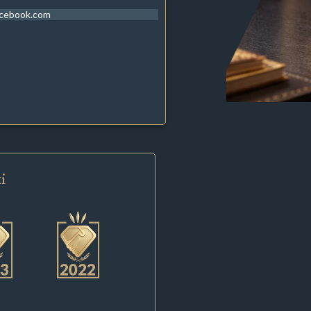
acebook.com
i