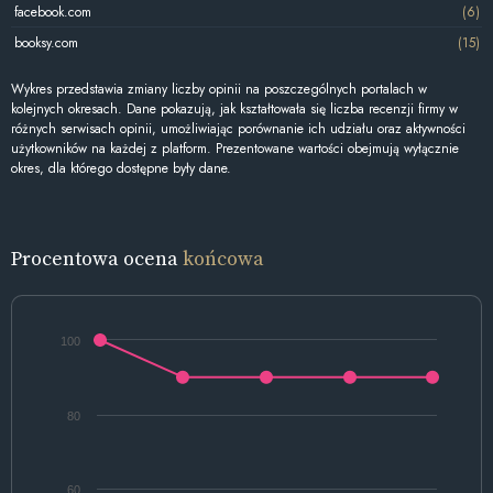
facebook.com
(6)
booksy.com
(15)
Wykres przedstawia zmiany liczby opinii na poszczególnych portalach w
kolejnych okresach. Dane pokazują, jak kształtowała się liczba recenzji firmy w
różnych serwisach opinii, umożliwiając porównanie ich udziału oraz aktywności
użytkowników na każdej z platform. Prezentowane wartości obejmują wyłącznie
okres, dla którego dostępne były dane.
Procentowa ocena
końcowa
100
80
60