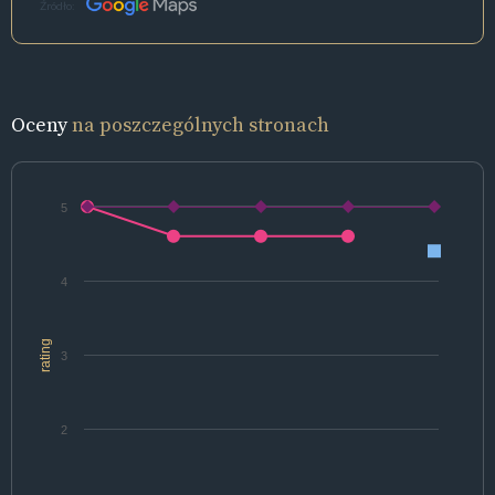
Źródło:
Oceny
na poszczególnych stronach
5
4
rating
3
2