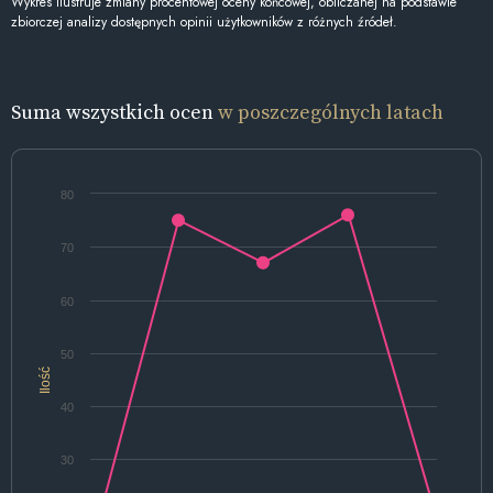
Wykres ilustruje zmiany procentowej oceny końcowej, obliczanej na podstawie
zbiorczej analizy dostępnych opinii użytkowników z różnych źródeł.
Suma wszystkich ocen
w poszczególnych latach
80
70
60
50
Ilość
40
30