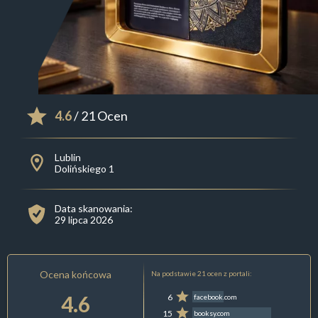
4.6
/ 21 Ocen
Lublin
Dolińskiego 1
Data skanowania:
29 lipca 2026
Ocena końcowa
Na podstawie 21 ocen z portali:
4.6
6
facebook.com
15
booksy.com