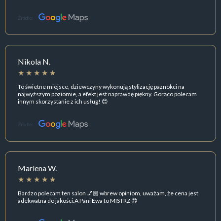
Źródło:
Nikola N.
To świetne miejsce, dziewczyny wykonują stylizację paznokci na
najwyższym poziomie, a efekt jest naprawdę piękny. Gorąco polecam
innym skorzystanie z ich usług! 😊
Źródło:
Marlena W.
Bardzo polecam ten salon 💅🏼 wbrew opiniom, uważam, że cena jest
adekwatna do jakości.A Pani Ewa to MISTRZ 😍