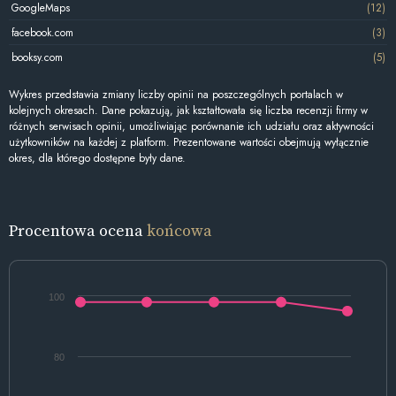
GoogleMaps
(12)
facebook.com
(3)
booksy.com
(5)
Wykres przedstawia zmiany liczby opinii na poszczególnych portalach w
kolejnych okresach. Dane pokazują, jak kształtowała się liczba recenzji firmy w
różnych serwisach opinii, umożliwiając porównanie ich udziału oraz aktywności
użytkowników na każdej z platform. Prezentowane wartości obejmują wyłącznie
okres, dla którego dostępne były dane.
Procentowa ocena
końcowa
100
80