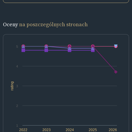
Oceny
na poszczególnych stronach
5
4
rating
3
2
1
2022
2023
2024
2025
2026