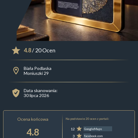
4.8
/ 20 Ocen
Biała Podlaska
Moniuszki 29
Data skanowania:
30 lipca 2026
Ocena końcowa
Na podstawie 20 ocen z portali:
4.8
12
GoogleMaps
3
facebook.com