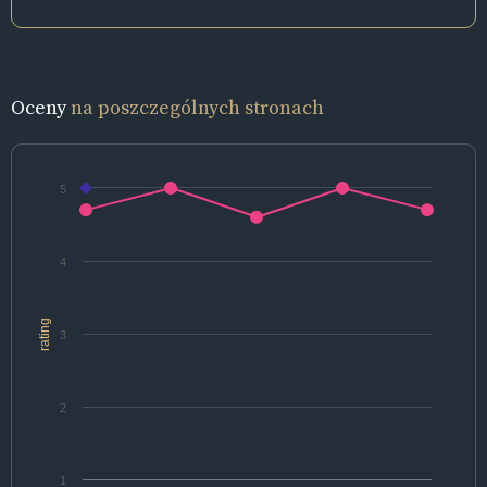
Oceny
na poszczególnych stronach
5
4
rating
3
2
1