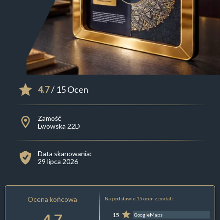
4.7
/ 15 Ocen
Zamość
Lwowska 22D
Data skanowania:
29 lipca 2026
Ocena końcowa
Na podstawie 15 ocen z portali:
4.7
15
GoogleMaps