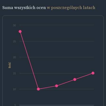
Suma wszystkich ocen
w poszczególnych latach
30
25
20
Ilość
15
10
5