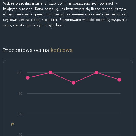
Wykres przedstawia zmiany liczby opinii na poszczególnych portalach w
kolejnych okresach. Dane pokazują, jak kształtowała się liczba recenzji firmy w
różnych serwisach opinii, umożliwiając porównanie ich udziału oraz aktywności
użytkowników na każdej z platform. Prezentowane wartości obejmują wyłącznie
okres, dla którego dostępne były dane.
Procentowa ocena
końcowa
100
80
60
%
40