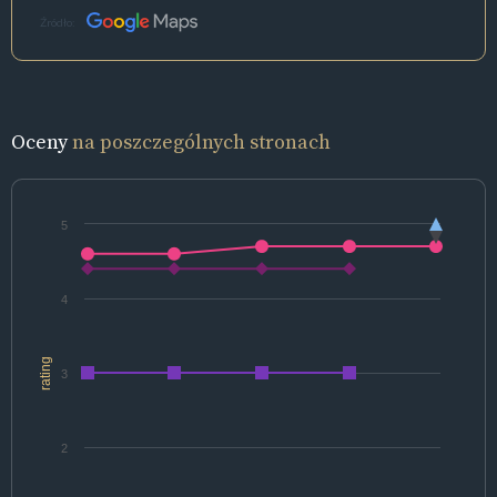
Źródło:
Oceny
na poszczególnych stronach
5
4
rating
3
2