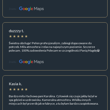
Źródło:
duzzzy t.
Świetna obsługa! Pełen profesjonalizm, zabiegi dopasowane do
potrzeb. Miła atmosfera i relax na najwyższym poziomie. Szczerze
polecam. 100% zadowolenia Polecam w szczególności Panią Magdę😀
Źródło:
Kasia k.
Bardzo miła i fachowa pani Karolina. Człowiek się czuje jakby leżał w
spa gdzieś w uzdrowisku. Kameralna atmosfera. W kilku innych
miejscach był przerób jak w fabryce, a tu byłam bardzo zaopiekowana.