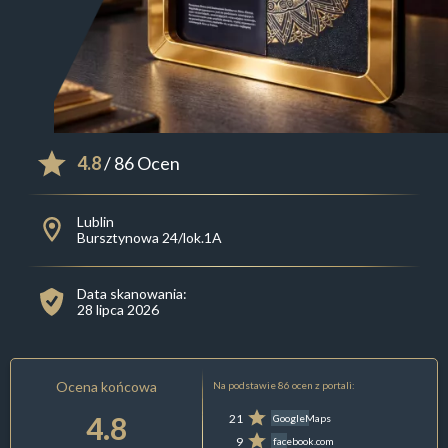
4.8
/ 86 Ocen
Lublin
Bursztynowa 24/lok.1A
Data skanowania:
28 lipca 2026
Ocena końcowa
Na podstawie 86 ocen z portali:
4.8
21
GoogleMaps
9
facebook.com