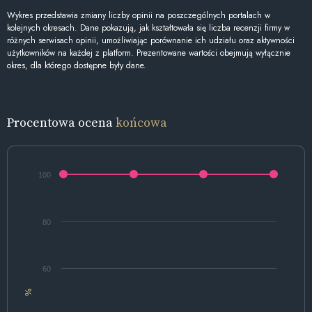
Wykres przedstawia zmiany liczby opinii na poszczególnych portalach w
kolejnych okresach. Dane pokazują, jak kształtowała się liczba recenzji firmy w
różnych serwisach opinii, umożliwiając porównanie ich udziału oraz aktywności
użytkowników na każdej z platform. Prezentowane wartości obejmują wyłącznie
okres, dla którego dostępne były dane.
Procentowa ocena
końcowa
100
80
60
%