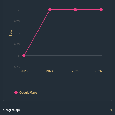
7
6.75
Ilość
6.5
6.25
6
5.75
2023
2024
2025
2026
GoogleMaps
GoogleMaps
(7)