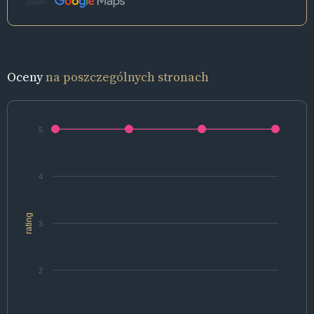
Źródło:
Oceny
na poszczególnych stronach
5
4
rating
3
2