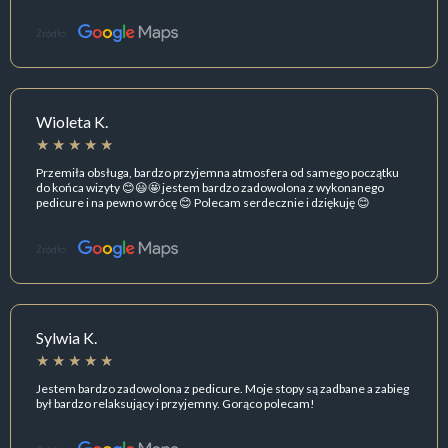
Źródło:
Wioleta K.
Przemiła obsługa, bardzo przyjemna atmosfera od samego początku
do końca wizyty 😊😃🤩 jestem bardzo zadowolona z wykonanego
pedicure i na pewno wrócę 😊 Polecam serdecznie i dziękuję 😊
Źródło:
Sylwia K.
Jestem bardzo zadowolona z pedicure. Moje stopy są zadbane a zabieg
był bardzo relaksujący i przyjemny. Gorąco polecam!