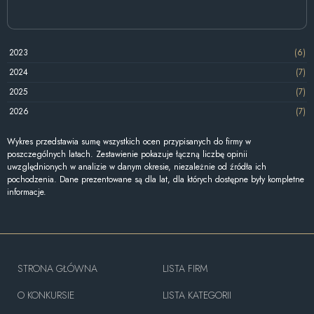
2023
(6)
2024
(7)
2025
(7)
2026
(7)
Wykres przedstawia sumę wszystkich ocen przypisanych do firmy w
poszczególnych latach. Zestawienie pokazuje łączną liczbę opinii
uwzględnionych w analizie w danym okresie, niezależnie od źródła ich
pochodzenia. Dane prezentowane są dla lat, dla których dostępne były kompletne
informacje.
STRONA GŁÓWNA
LISTA FIRM
O KONKURSIE
LISTA KATEGORII