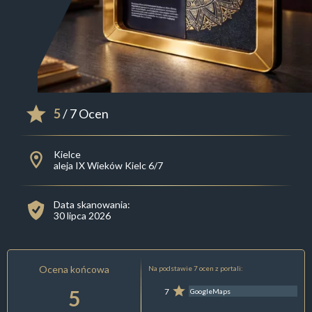
5
/ 7 Ocen
Kielce
aleja IX Wieków Kielc 6/7
Data skanowania:
30 lipca 2026
Ocena końcowa
Na podstawie 7 ocen z portali:
5
7
GoogleMaps