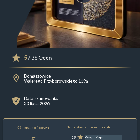
5
/ 38 Ocen
Domaszowice
Walerego Przyborowskiego 119a
Data skanowania:
30 lipca 2026
Ocena końcowa
Na podstawie 38 ocen z portali:
29
GoogleMaps