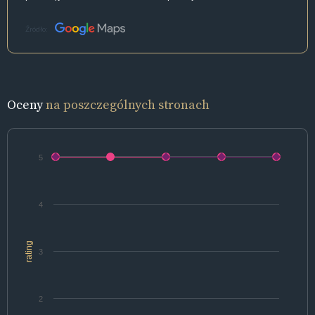
Źródło:
Oceny
na poszczególnych stronach
5
4
rating
3
2