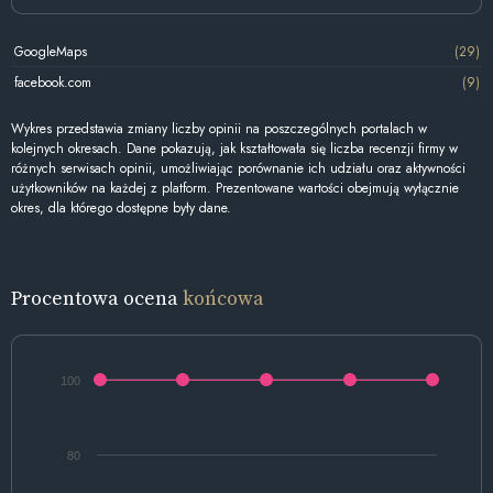
GoogleMaps
(29)
facebook.com
(9)
Wykres przedstawia zmiany liczby opinii na poszczególnych portalach w
kolejnych okresach. Dane pokazują, jak kształtowała się liczba recenzji firmy w
różnych serwisach opinii, umożliwiając porównanie ich udziału oraz aktywności
użytkowników na każdej z platform. Prezentowane wartości obejmują wyłącznie
okres, dla którego dostępne były dane.
Procentowa ocena
końcowa
100
80