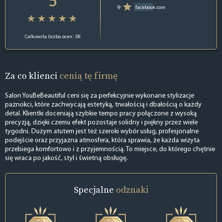
5
9
facebook.com
Całkowita liczba ocen: 38
Za co klienci
cenią tę firmę
Salon YouBeBeautiful ceni się za perfekcyjnie wykonane stylizacje
paznokci, które zachwycają estetyką, trwałością i dbałością o każdy
detal. Klientki doceniają szybkie tempo pracy połączone z wysoką
precyzją, dzięki czemu efekt pozostaje solidny i piękny przez wiele
tygodni. Dużym atutem jest też szeroki wybór usług, profesjonalne
podejście oraz przyjazna atmosfera, która sprawia, że każda wizyta
przebiega komfortowo i z przyjemnością. To miejsce, do którego chętnie
się wraca po jakość, styl i świetną obsługę.
Specjalne
odznaki