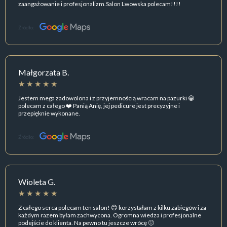
zaangażowanie i profesjonalizm.Salon Lwowska polecam!!!!
Źródło:
Małgorzata B.
Jestem mega zadowolona i z przyjemnością wracam na pazurki 😁
polecam z całego ❤️ Panią Anię, jej pedicure jest precyzyjne i
przepięknie wykonane.
Źródło:
Wioleta G.
Z całego serca polecam ten salon! 😊 korzystałam z kilku zabiegów i za
każdym razem byłam zachwycona. Ogromna wiedza i profesjonalne
podejście do klienta. Na pewno tu jeszcze wrócę 🙂