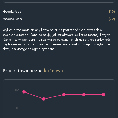
GoogleMaps
(119)
facebook.com
(39)
Wykres przedstawia zmiany liczby opinii na poszczególnych portalach w
kolejnych okresach. Dane pokazują, jak kształtowała się liczba recenzji firmy w
różnych serwisach opinii, umożliwiając porównanie ich udziału oraz aktywności
użytkowników na każdej z platform. Prezentowane wartości obejmują wyłącznie
okres, dla którego dostępne były dane.
Procentowa ocena
końcowa
100
80