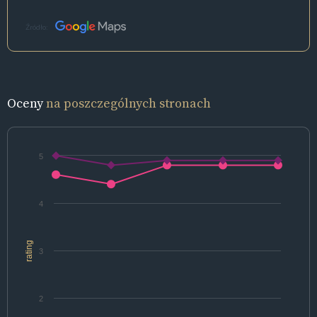
Źródło:
Oceny
na poszczególnych stronach
5
4
rating
3
2