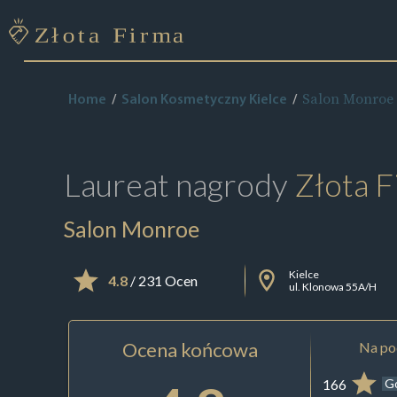
Salon Monroe
Home
Salon Kosmetyczny Kielce
Laureat nagrody
Złota F
Salon Monroe
Kielce
4.8
/ 231 Ocen
ul. Klonowa 55A/H
Ocena końcowa
Na pod
166
G