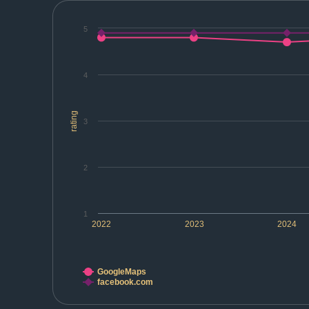
5
4
rating
3
2
1
2022
2023
2024
GoogleMaps
facebook.com