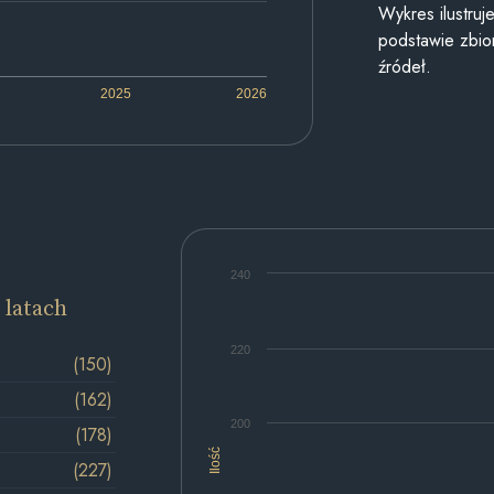
Wykres ilustru
podstawie zbior
źródeł.
2025
2026
240
 latach
220
(150)
(162)
200
(178)
Ilość
(227)