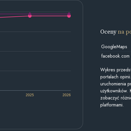
Oceny
na p
GoogleMaps
facebook.com
Wykres przedst
portalach opin
uruchomienia p
użytkowników. 
2025
2026
zobaczyć różn
platformami.