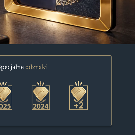
Specjalne
odznaki
+2