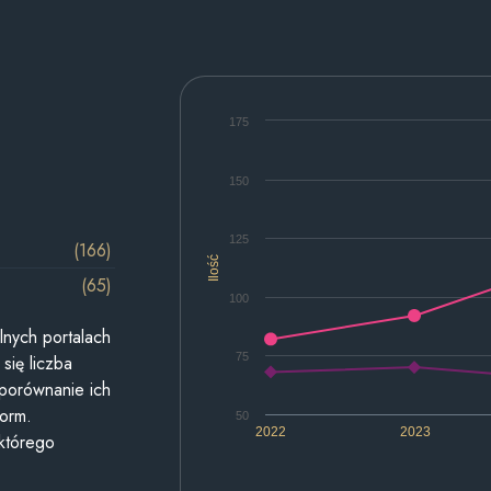
175
150
125
(166)
Ilość
(65)
100
lnych portalach
75
się liczba
 porównanie ich
form.
50
2022
2023
 którego