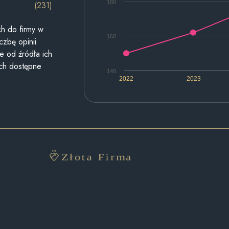
180
(231)
h do firmy w
160
czbę opinii
e od źródła ich
ych dostępne
140
2022
2023