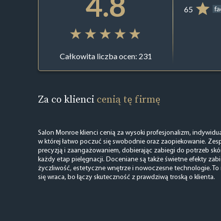
4.8
65
f
Całkowita liczba ocen: 231
Za co klienci
cenią tę firmę
Salon Monroe klienci cenią za wysoki profesjonalizm, indywidua
w której łatwo poczuć się swobodnie oraz zaopiekowanie. Zesp
precyzją i zaangażowaniem, dobierając zabiegi do potrzeb skó
każdy etap pielęgnacji. Doceniane są także świetne efekty zab
życzliwość, estetyczne wnętrze i nowoczesne technologie. To 
się wraca, bo łączy skuteczność z prawdziwą troską o klienta.