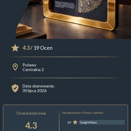
4.3
/ 19 Ocen
Puławy
Centralna 2
Data skanowania:
30 lipca 2026
Ocena końcowa
Na podstawie 19 ocen z portali:
4.3
19
GoogleMaps