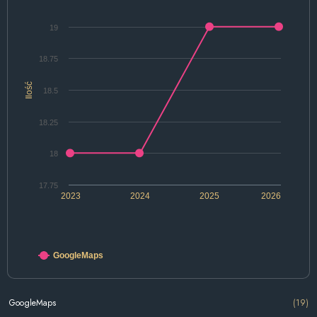
19
18.75
Ilość
18.5
18.25
18
17.75
2023
2024
2025
2026
GoogleMaps
GoogleMaps
(19)