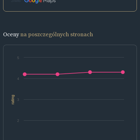
Źródło:
Oceny
na poszczególnych stronach
5
4
rating
3
2