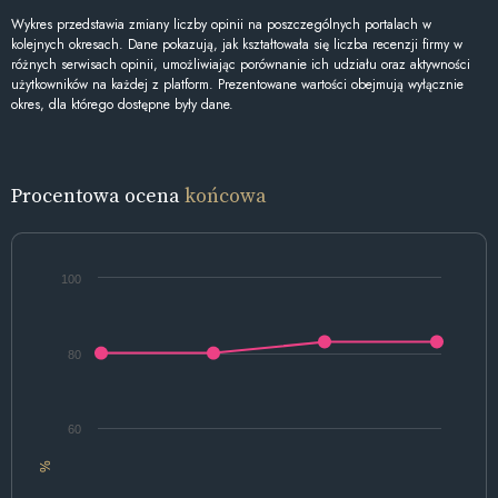
Wykres przedstawia zmiany liczby opinii na poszczególnych portalach w
kolejnych okresach. Dane pokazują, jak kształtowała się liczba recenzji firmy w
różnych serwisach opinii, umożliwiając porównanie ich udziału oraz aktywności
użytkowników na każdej z platform. Prezentowane wartości obejmują wyłącznie
okres, dla którego dostępne były dane.
Procentowa ocena
końcowa
100
80
60
%