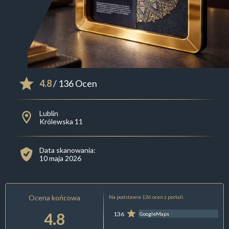
4.8
/ 136 Ocen
Lublin
Królewska 11
Data skanowania:
10 maja 2026
Ocena końcowa
Na podstawie 136 ocen z portali:
4.8
136
GoogleMaps