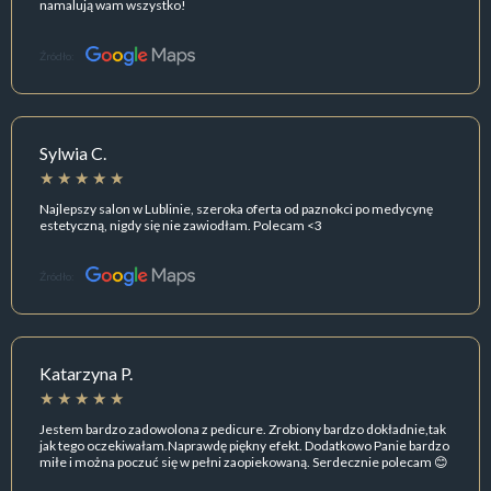
namalują wam wszystko!
Źródło:
Sylwia C.
Najlepszy salon w Lublinie, szeroka oferta od paznokci po medycynę
estetyczną, nigdy się nie zawiodłam. Polecam <3
Źródło:
Katarzyna P.
Jestem bardzo zadowolona z pedicure. Zrobiony bardzo dokładnie,tak
jak tego oczekiwałam.Naprawdę piękny efekt. Dodatkowo Panie bardzo
miłe i można poczuć się w pełni zaopiekowaną. Serdecznie polecam 😊