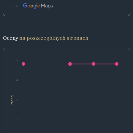
Źródło:
Oceny
na poszczególnych stronach
5
4
rating
3
2