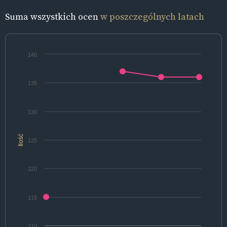
Suma wszystkich ocen
w poszczególnych latach
140
135
130
Ilość
125
120
115
110