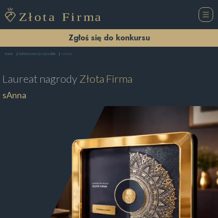
Zgłoś się do konkursu
sAnna
Home
Salon Kosmetyczny Lublin
Laureat nagrody
Złota Firma
sAnna