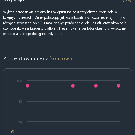
Wykres przedstawia zmiany liczby opinii na poszczególnych portalach w
kolejnych okresach. Dane pokazują, jak kształtowała się liczba recenzji firmy w
różnych serwisach opinii, umożliwiając porównanie ich udziału oraz aktywności
użytkowników na każdej z platform. Prezentowane wartości obejmują wyłącznie
okres, dla którego dostępne były dane.
Procentowa ocena
końcowa
100
80
60
%