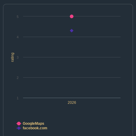
5
4
rating
3
2
1
2026
GoogleMaps
facebook.com