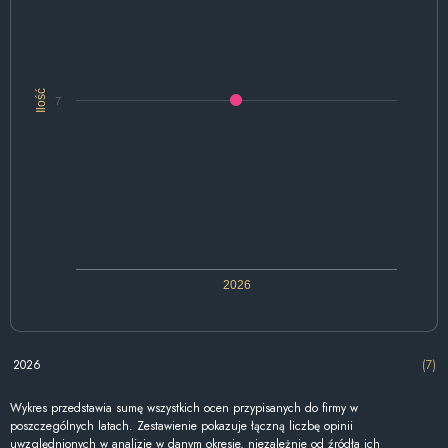
Ilość
7
2026
2026
(7)
Wykres przedstawia sumę wszystkich ocen przypisanych do firmy w
poszczególnych latach. Zestawienie pokazuje łączną liczbę opinii
uwzględnionych w analizie w danym okresie, niezależnie od źródła ich