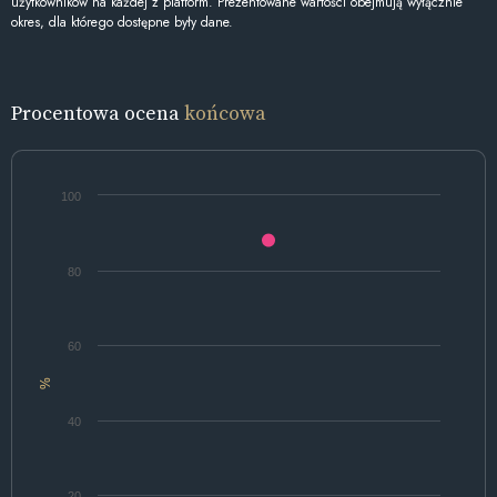
użytkowników na każdej z platform. Prezentowane wartości obejmują wyłącznie
okres, dla którego dostępne były dane.
Procentowa ocena
końcowa
100
80
60
%
40
20