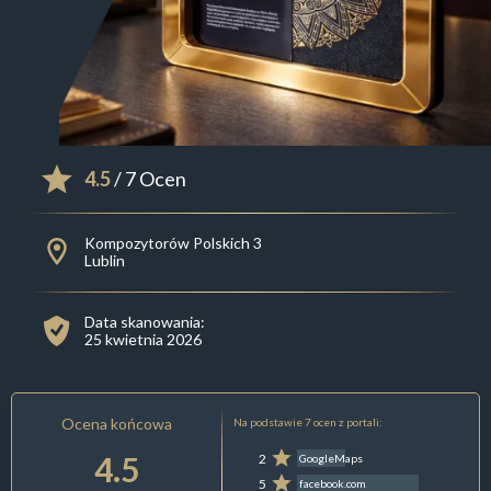
4.5
/ 7 Ocen
Kompozytorów Polskich 3
Lublin
Data skanowania:
25 kwietnia 2026
Ocena końcowa
Na podstawie 7 ocen z portali:
4.5
2
GoogleMaps
5
facebook.com