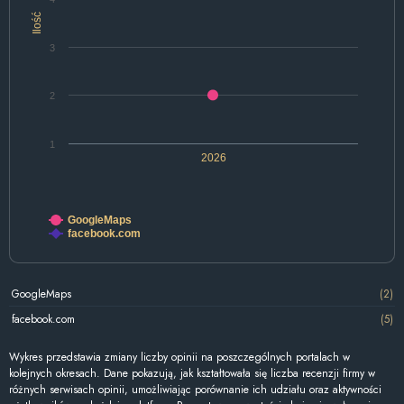
Ilość
3
2
1
2026
GoogleMaps
facebook.com
GoogleMaps
(2)
facebook.com
(5)
Wykres przedstawia zmiany liczby opinii na poszczególnych portalach w
kolejnych okresach. Dane pokazują, jak kształtowała się liczba recenzji firmy w
różnych serwisach opinii, umożliwiając porównanie ich udziału oraz aktywności