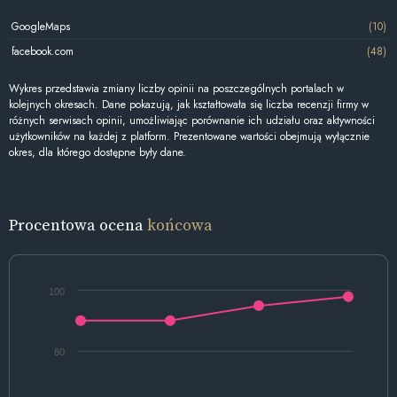
GoogleMaps
(10)
facebook.com
(48)
Wykres przedstawia zmiany liczby opinii na poszczególnych portalach w
kolejnych okresach. Dane pokazują, jak kształtowała się liczba recenzji firmy w
różnych serwisach opinii, umożliwiając porównanie ich udziału oraz aktywności
użytkowników na każdej z platform. Prezentowane wartości obejmują wyłącznie
okres, dla którego dostępne były dane.
Procentowa ocena
końcowa
100
80