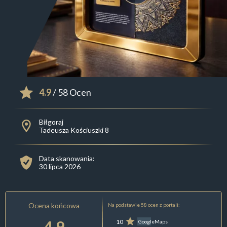
4.9
/ 58 Ocen
Biłgoraj
Tadeusza Kościuszki 8
Data skanowania:
30 lipca 2026
Ocena końcowa
Na podstawie 58 ocen z portali:
4.9
10
GoogleMaps