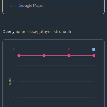
Źródło:
Oceny
na poszczególnych stronach
5
4
rating
3
2