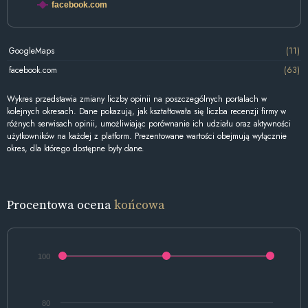
facebook.com
GoogleMaps
(11)
facebook.com
(63)
Wykres przedstawia zmiany liczby opinii na poszczególnych portalach w
kolejnych okresach. Dane pokazują, jak kształtowała się liczba recenzji firmy w
różnych serwisach opinii, umożliwiając porównanie ich udziału oraz aktywności
użytkowników na każdej z platform. Prezentowane wartości obejmują wyłącznie
okres, dla którego dostępne były dane.
Procentowa ocena
końcowa
100
80