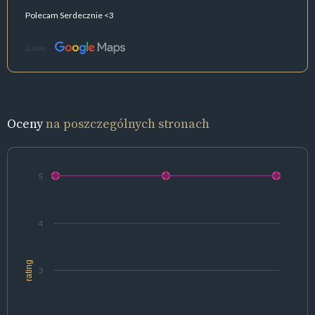
Polecam Serdecznie <3
Źródło:
Oceny
na poszczególnych stronach
5
4
rating
3