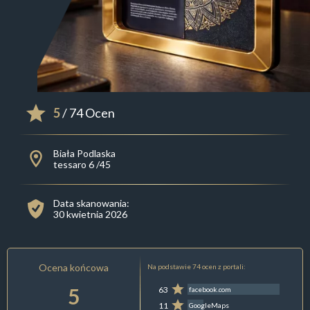
5
/ 74 Ocen
Biała Podlaska
tessaro 6 /45
Data skanowania:
30 kwietnia 2026
Ocena końcowa
Na podstawie 74 ocen z portali:
5
63
facebook.com
11
GoogleMaps