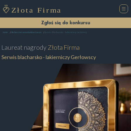
Zgłoś się do konkursu
Serwis blacharsko - lakierniczy Gerłowscy
Home
Blacharstwo samochodowe Łomża
Laureat nagrody
Złota Firma
Serwis blacharsko - lakierniczy Gerłowscy