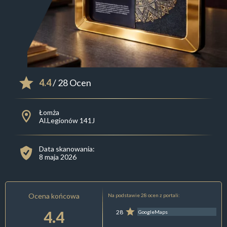
4.4
/ 28 Ocen
Łomża
Al.Legionów 141J
Data skanowania:
8 maja 2026
Ocena końcowa
Na podstawie 28 ocen z portali:
4.4
28
GoogleMaps