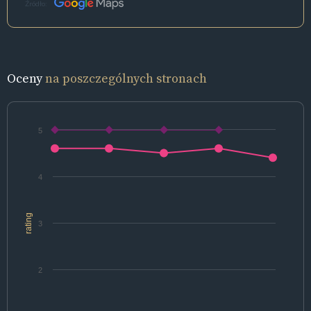
Źródło:
Oceny
na poszczególnych stronach
5
4
rating
3
2