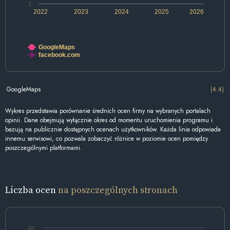
1
2022
2023
2024
2025
2026
GoogleMaps
facebook.com
GoogleMaps
(4.4)
Wykres przedstawia porównanie średnich ocen firmy na wybranych portalach
opinii. Dane obejmują wyłącznie okres od momentu uruchomienia programu i
bazują na publicznie dostępnych ocenach użytkowników. Każda linia odpowiada
innemu serwisowi, co pozwala zobaczyć różnice w poziomie ocen pomiędzy
poszczególnymi platformami.
Liczba ocen
na poszczególnych stronach
50