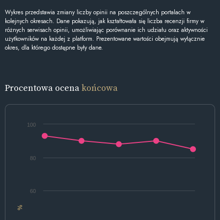
Wykres przedstawia zmiany liczby opinii na poszczególnych portalach w
kolejnych okresach. Dane pokazują, jak kształtowała się liczba recenzji firmy w
różnych serwisach opinii, umożliwiając porównanie ich udziału oraz aktywności
użytkowników na każdej z platform. Prezentowane wartości obejmują wyłącznie
okres, dla którego dostępne były dane.
Procentowa ocena
końcowa
100
80
60
%