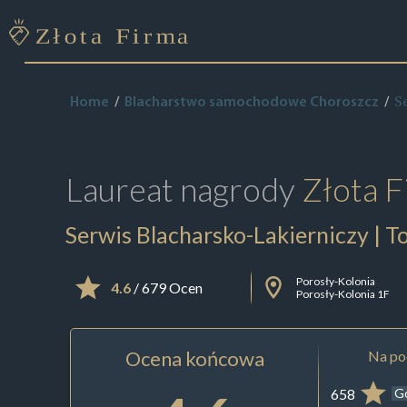
S
Home
Blacharstwo samochodowe Choroszcz
Laureat nagrody
Złota F
Serwis Blacharsko-Lakierniczy | T
Porosły-Kolonia
4.6
/ 679 Ocen
Porosły-Kolonia 1F
Ocena końcowa
Na pod
658
G