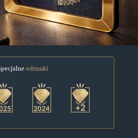
Specjalne
odznaki
+2