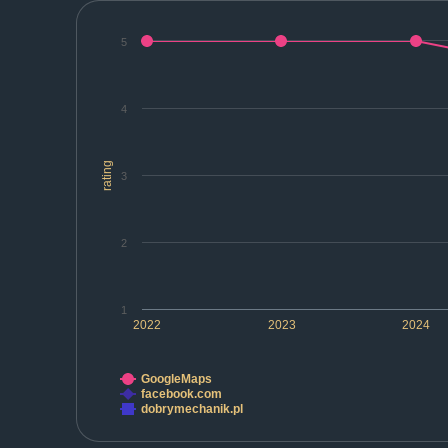
5
4
rating
3
2
1
2022
2023
2024
GoogleMaps
facebook.com
dobrymechanik.pl