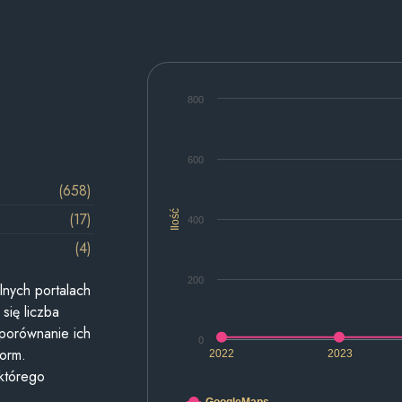
800
600
(658)
Ilość
(17)
400
(4)
200
lnych portalach
się liczba
 porównanie ich
0
form.
2022
2023
 którego