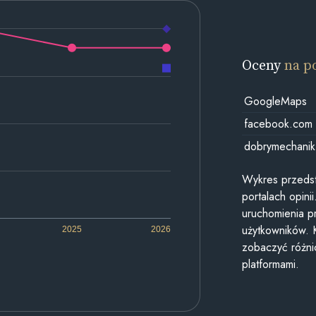
Oceny
na p
GoogleMaps
facebook.com
dobrymechanik
Wykres przedst
portalach opin
uruchomienia p
użytkowników. 
2025
2026
zobaczyć różn
platformami.