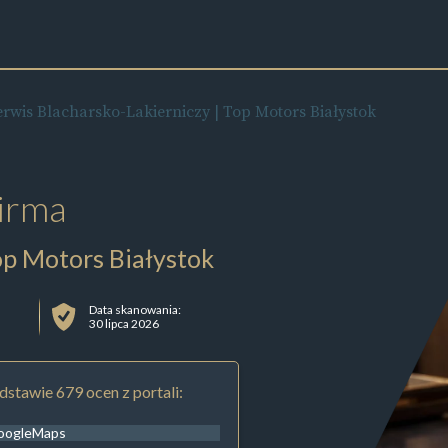
erwis Blacharsko-Lakierniczy | Top Motors Białystok
irma
op Motors Białystok
Data skanowania:
30 lipca 2026
stawie 679 ocen z portali:
oogleMaps