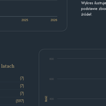
Wykres ilustru
podstawie zbior
źródeł.
2025
2026
800
 latach
(7)
600
(7)
(7)
Ilość
400
(597)