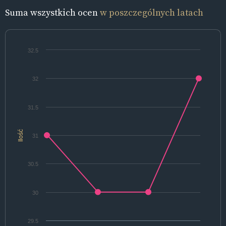
Suma wszystkich ocen
w poszczególnych latach
32.5
32
31.5
Ilość
31
30.5
30
29.5