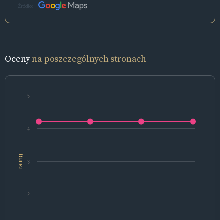
Źródło:
Oceny
na poszczególnych stronach
5
4
rating
3
2