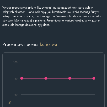
Wykres przedstawia zmiany liczby opinii na poszczególnych portalach w
kolejnych okresach. Dane pokazują, jak kształtowała się liczba recenzji firmy w
różnych serwisach opinii, umożliwiając porównanie ich udziału oraz aktywności
użytkowników na każdej z platform. Prezentowane wartości obejmują wyłącznie
okres, dla którego dostępne były dane.
Procentowa ocena
końcowa
100
80
60
%