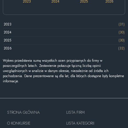
2023
2024
2025
2026
2023
(31)
2024
(30)
2025
(30)
2026
(32)
Wykres przedstawia sumę wszystkich ocen przypisanych do firmy w
poszczególnych latach. Zestawienie pokazuje łączną liczbę opinii
uwzględnionych w analizie w danym okresie, niezależnie od źródła ich
pochodzenia. Dane prezentowane są dla lat, dla których dostępne były kompletne
informacje.
STRONA GŁÓWNA
LISTA FIRM
O KONKURSIE
LISTA KATEGORII