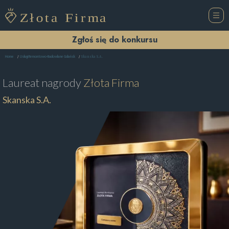
Zgłoś się do konkursu
Skanska S.A.
Home
Usługi Remontowo-Budowlane Gdańsk
Laureat nagrody
Złota Firma
Skanska S.A.