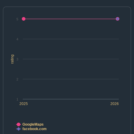
5
4
rating
3
2
1
2025
2026
GoogleMaps
facebook.com