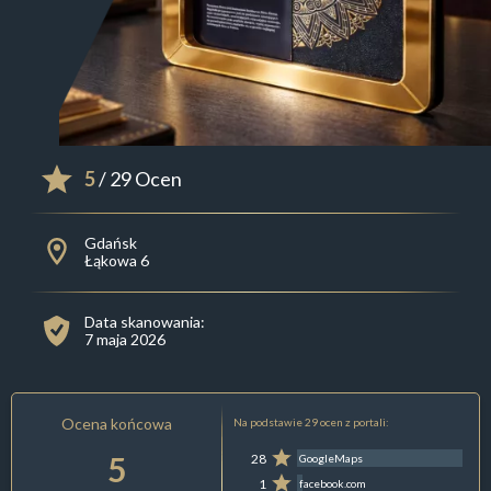
5
/ 29 Ocen
Gdańsk
Łąkowa 6
Data skanowania:
7 maja 2026
Ocena końcowa
Na podstawie 29 ocen z portali:
5
28
GoogleMaps
1
facebook.com