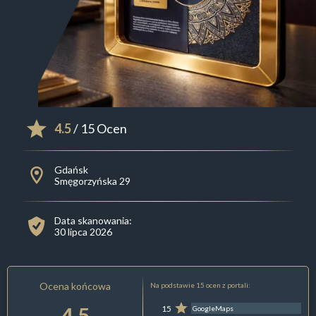
4.5
/ 15 Ocen
Gdańsk
Smęgorzyńska 29
Data skanowania:
30 lipca 2026
Ocena końcowa
Na podstawie 15 ocen z portali:
4.5
15
GoogleMaps