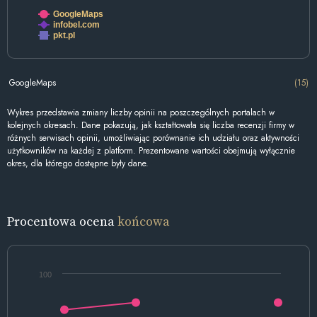
GoogleMaps
infobel.com
pkt.pl
GoogleMaps
(15)
Wykres przedstawia zmiany liczby opinii na poszczególnych portalach w
kolejnych okresach. Dane pokazują, jak kształtowała się liczba recenzji firmy w
różnych serwisach opinii, umożliwiając porównanie ich udziału oraz aktywności
użytkowników na każdej z platform. Prezentowane wartości obejmują wyłącznie
okres, dla którego dostępne były dane.
Procentowa ocena
końcowa
100