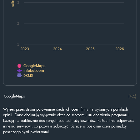
rating
3
2
1
2023
2024
2025
2026
GoogleMaps
infobel.com
pkt.pl
GoogleMaps
(4.5)
Wykres przedstawia porównanie średnich ocen firmy na wybranych portalach
opinii. Dane obejmują wyłącznie okres od momentu uruchomienia programu i
bazują na publicznie dostępnych ocenach użytkowników. Każda linia odpowiada
innemu serwisowi, co pozwala zobaczyć różnice w poziomie ocen pomiędzy
poszczególnymi platformami.