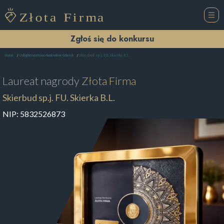
Zgłoś się do konkursu
Skierbud sp.j. FU. Skierka B.L.
Home
Usługi Remontowo-Budowlane Gdańsk
Laureat nagrody
Złota Firma
Skierbud sp.j. FU. Skierka B.L.
NIP:
5832526873