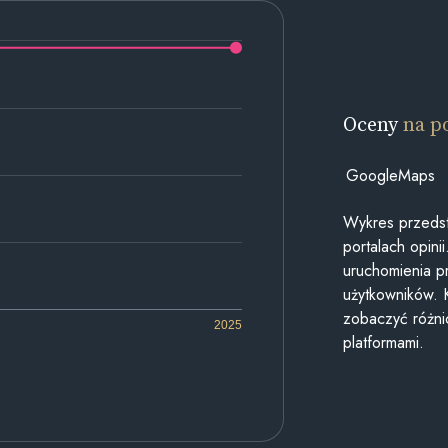
Oceny
na p
GoogleMaps
Wykres przedst
portalach opin
uruchomienia p
użytkowników. 
zobaczyć różn
2025
platformami.