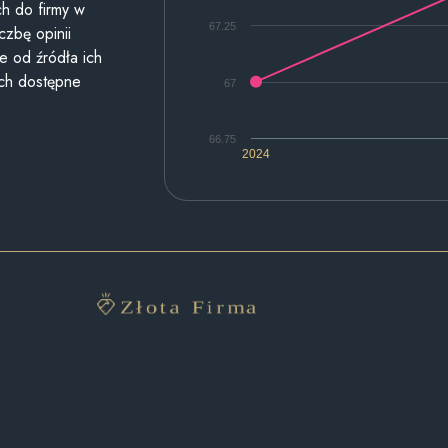
h do firmy w
67.25
czbę opinii
e od źródła ich
ych dostępne
67
66.75
2024