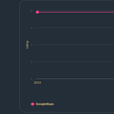
5
4
rating
3
2
1
2024
GoogleMaps