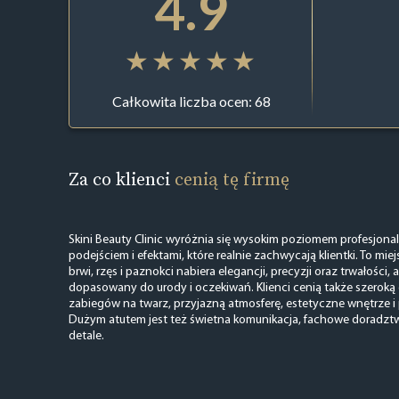
4.9
Całkowita liczba ocen: 68
Za co klienci
cenią tę firmę
Skini Beauty Clinic wyróżnia się wysokim poziomem profesjona
podejściem i efektami, które realnie zachwycają klientki. To miej
brwi, rzęs i paznokci nabiera elegancji, precyzji oraz trwałości, 
dopasowany do urody i oczekiwań. Klienci cenią także szerok
zabiegów na twarz, przyjazną atmosferę, estetyczne wnętrze i 
Dużym atutem jest też świetna komunikacja, fachowe doradztwo
detale.