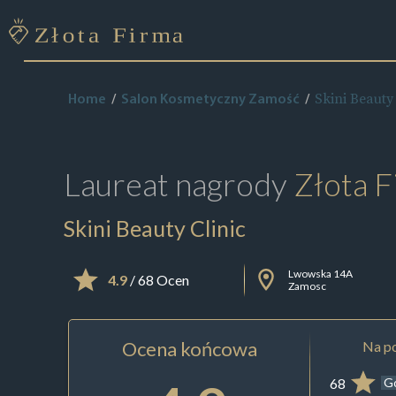
Skini Beauty 
Home
Salon Kosmetyczny Zamość
Laureat nagrody
Złota F
Skini Beauty Clinic
Lwowska 14A
4.9
/ 68 Ocen
Zamosc
Ocena końcowa
Na po
68
G