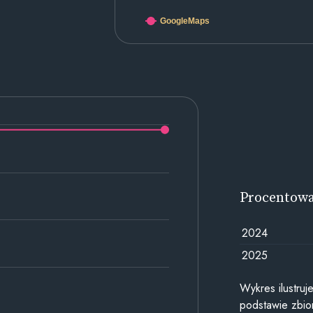
GoogleMaps
Procentow
2024
2025
Wykres ilustru
podstawie zbior