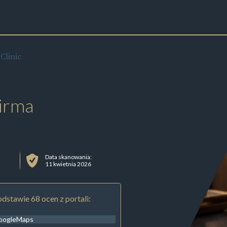
Clinic
irma
Data skanowania:
11 kwietnia 2026
dstawie 68 ocen z portali:
oogleMaps