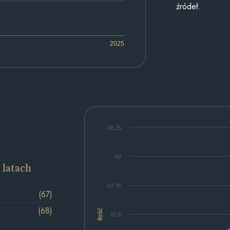
źródeł.
2025
68.25
68
 latach
67.75
(67)
(68)
Ilość
67.5