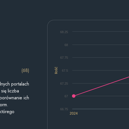
68.25
68
67.75
Ilość
(68)
67.5
lnych portalach
67.25
się liczba
67
 porównanie ich
form.
66.75
 którego
2024