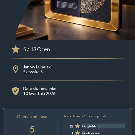
5
/ 13 Ocen
Janów Lubelski
Szewska 5
Data skanowania:
10 kwietnia 2026
Ocena końcowa
Na podstawie 13 ocen z portali:
5
12
GoogleMaps
1
facebook.com