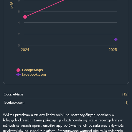
8
Ilość
6
4
2
0
2024
2025
GoogleMaps
facebook.com
GoogleMaps
(12)
facebook.com
(1)
Wykres przedstawia zmiany liczby opinii na poszczególnych portalach w
kolejnych okresach. Dane pokazują, jak kształtowała się liczba recenzji firmy w
różnych serwisach opinii, umożliwiając porównanie ich udziału oraz aktywności
użytkowników na każdej z platform. Prezentowane wartości obejmują wyłącznie