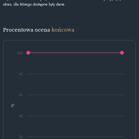
okres, dla którego dostępne były dane.
Procentowa ocena
końcowa
100
80
60
%
40
20