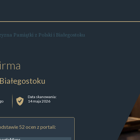
zyzna Pamiątki z Polski i Białegostoku
irma
i Białegostoku
Data skanowania:
ego
14 maja 2026
dstawie 52 ocen z portali:
oogleMaps