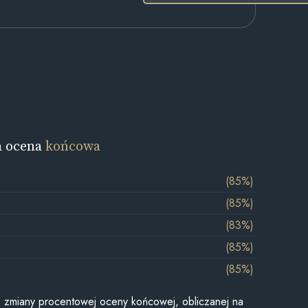
a ocena
końcowa
(85%)
(85%)
(83%)
(85%)
(85%)
je zmiany procentowej oceny końcowej, obliczanej na