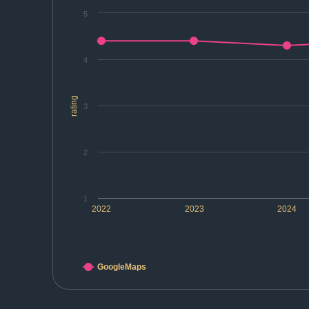
5
4
rating
3
2
1
2022
2023
2024
GoogleMaps