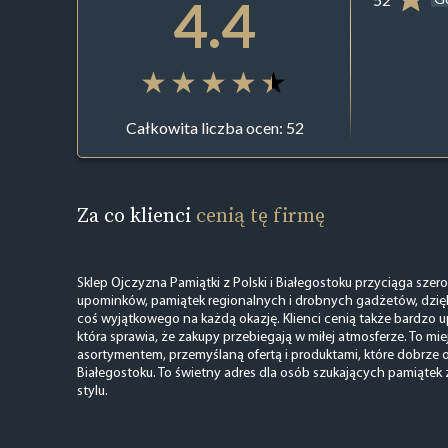
4.4
Całkowita liczba ocen: 52
Za co klienci
cenią tę firmę
Sklep Ojczyzna Pamiątki z Polski i Białegostoku przyciąga sz
upominków, pamiątek regionalnych i drobnych gadżetów, dzięk
coś wyjątkowego na każdą okazję. Klienci cenią także bardzo 
która sprawia, że zakupy przebiegają w miłej atmosferze. To mi
asortymentem, przemyślaną ofertą i produktami, które dobrze o
Białegostoku. To świetny adres dla osób szukających pamiątek
stylu.