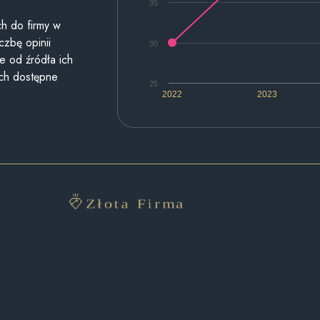
35
h do firmy w
czbę opinii
30
e od źródła ich
ych dostępne
25
2022
2023