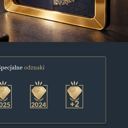
Specjalne
odznaki
+2