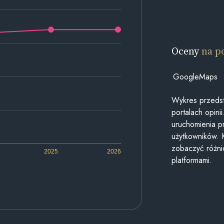
Oceny
na p
GoogleMaps
Wykres przedst
portalach opin
uruchomienia p
użytkowników. 
zobaczyć różn
2025
2026
platformami.