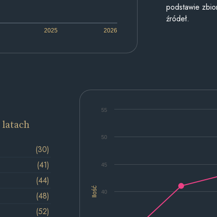
podstawie zbior
źródeł.
2025
2026
55
 latach
50
(30)
(41)
45
(44)
Ilość
40
(48)
(52)