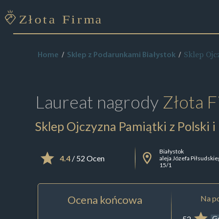
Sklep Ojc
Home
Sklep z Podarunkami Białystok
Laureat nagrody
Złota F
Sklep Ojczyzna Pamiątki z Polski 
Białystok
4.4
/ 52 Ocen
aleja Józefa Piłsudski
15/1
Ocena końcowa
Na po
52
G