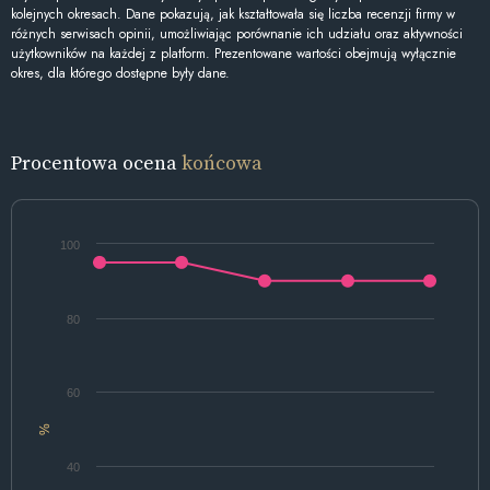
kolejnych okresach. Dane pokazują, jak kształtowała się liczba recenzji firmy w
różnych serwisach opinii, umożliwiając porównanie ich udziału oraz aktywności
użytkowników na każdej z platform. Prezentowane wartości obejmują wyłącznie
okres, dla którego dostępne były dane.
Procentowa ocena
końcowa
100
80
60
%
40