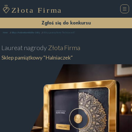
Zgłoś się do konkursu
Sklep pamiątkowy "Halniaczek"
Home
Sklep z Podarunkami Rabka-Zdrój
Laureat nagrody
Złota Firma
Sklep pamiątkowy "Halniaczek"