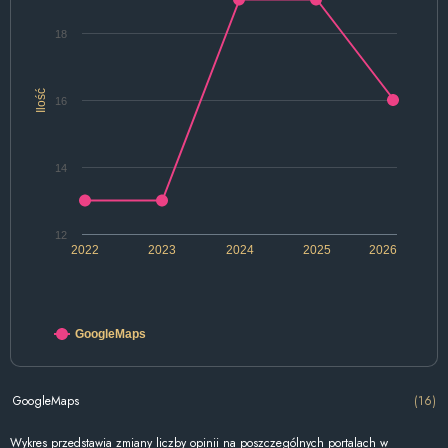
18
Ilość
16
14
12
2022
2023
2024
2025
2026
GoogleMaps
GoogleMaps
(16)
Wykres przedstawia zmiany liczby opinii na poszczególnych portalach w