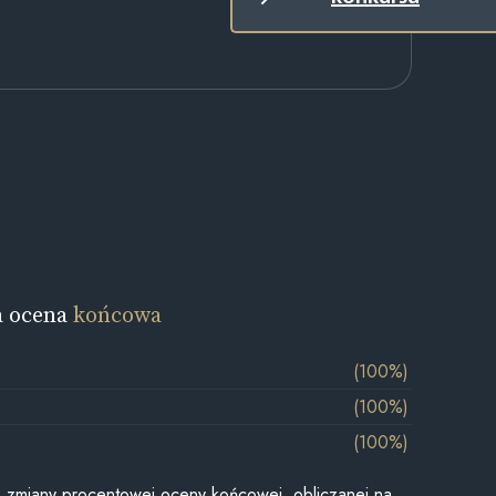
a ocena
końcowa
(100%)
(100%)
(100%)
je zmiany procentowej oceny końcowej, obliczanej na