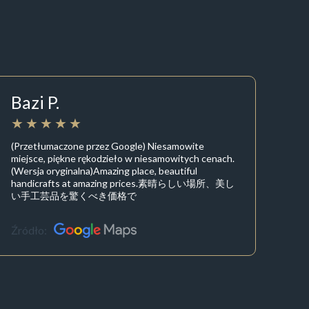
Bazi P.
(Przetłumaczone przez Google) Niesamowite
miejsce, piękne rękodzieło w niesamowitych cenach.
(Wersja oryginalna)Amazing place, beautiful
handicrafts at amazing prices.素晴らしい場所、美し
い手工芸品を驚くべき価格で
Źródło: