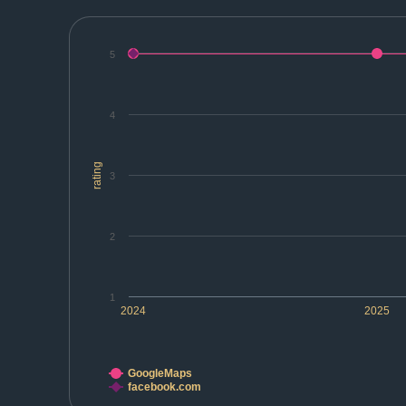
5
4
rating
3
2
1
2024
2025
GoogleMaps
facebook.com