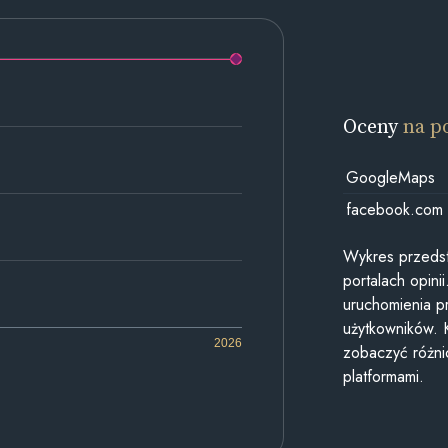
Oceny
na p
GoogleMaps
facebook.com
Wykres przedst
portalach opin
uruchomienia p
użytkowników. 
2026
zobaczyć różn
platformami.