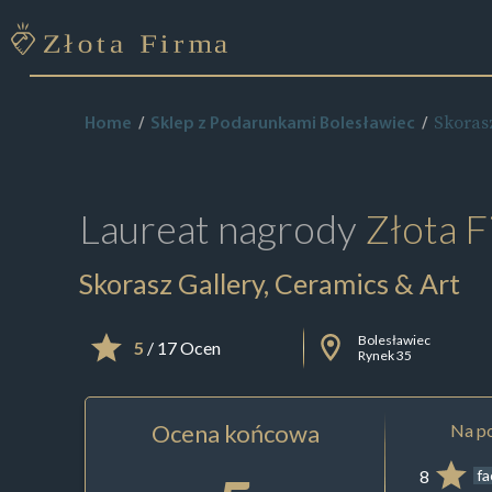
Skorasz
Home
Sklep z Podarunkami Bolesławiec
Laureat nagrody
Złota F
Skorasz Gallery, Ceramics & Art
Bolesławiec
5
/ 17 Ocen
Rynek 35
Ocena końcowa
Na po
8
f