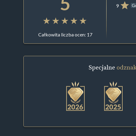
5
9
G
Całkowita liczba ocen: 17
Specjalne
odznak