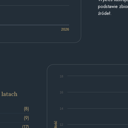
podstawie zbior
źródeł.
2026
18
 latach
16
(8)
14
(9)
Ilość
12
(17)