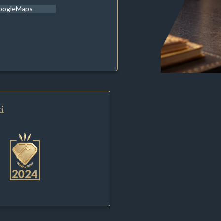
oogleMaps
i