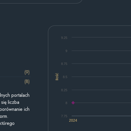
9.25
9
8.75
(9)
Ilość
8.5
(8)
8.25
lnych portalach
się liczba
8
 porównanie ich
form.
7.75
2024
 którego