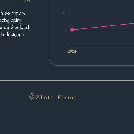
h do firmy w
10
czbę opinii
e od źródła ich
8
ych dostępne
6
2024