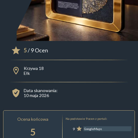
5
/ 9 Ocen
Krzywa 18
Ełk
Data skanowania:
10 maja 2026
Ocena końcowa
Na podstawie 9 ocen z portali:
5
9
GoogleMaps