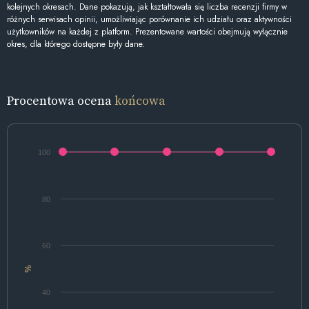
kolejnych okresach. Dane pokazują, jak kształtowała się liczba recenzji firmy w
różnych serwisach opinii, umożliwiając porównanie ich udziału oraz aktywności
użytkowników na każdej z platform. Prezentowane wartości obejmują wyłącznie
okres, dla którego dostępne były dane.
Procentowa ocena
końcowa
100
80
60
%
40