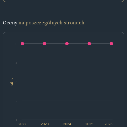
Oceny
na poszczególnych stronach
5
4
rating
3
2
1
2022
2023
2024
2025
2026