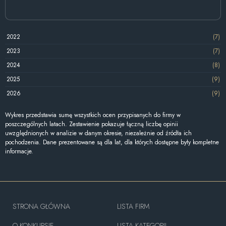
2022
(7)
2023
(7)
2024
(8)
2025
(9)
2026
(9)
Wykres przedstawia sumę wszystkich ocen przypisanych do firmy w
poszczególnych latach. Zestawienie pokazuje łączną liczbę opinii
uwzględnionych w analizie w danym okresie, niezależnie od źródła ich
pochodzenia. Dane prezentowane są dla lat, dla których dostępne były kompletne
informacje.
STRONA GŁÓWNA
LISTA FIRM
O KONKURSIE
LISTA KATEGORII