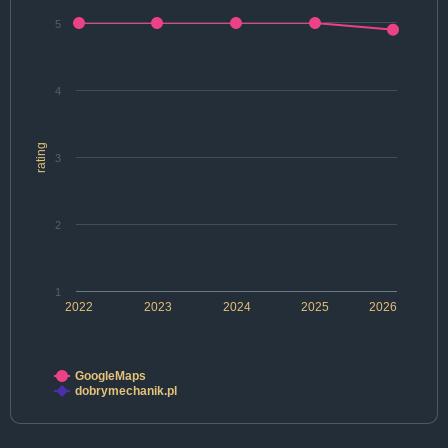
5
4
rating
3
2
1
2022
2023
2024
2025
2026
GoogleMaps
dobrymechanik.pl