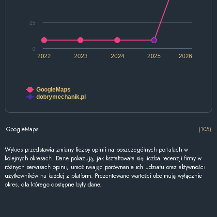
25
0
2022
2023
2024
2025
2026
GoogleMaps
dobrymechanik.pl
GoogleMaps
(105)
Wykres przedstawia zmiany liczby opinii na poszczególnych portalach w
kolejnych okresach. Dane pokazują, jak kształtowała się liczba recenzji firmy w
różnych serwisach opinii, umożliwiając porównanie ich udziału oraz aktywności
użytkowników na każdej z platform. Prezentowane wartości obejmują wyłącznie
okres, dla którego dostępne były dane.