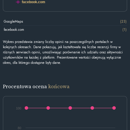
facebook.com
GoogleMaps
(23)
facebook.com
(1)
Wykres przedstawia zmiany liczby opinii na poszczególnych portalach w
kolejnych okresach. Dane pokazują, jak kształtowała się liczba recenzji firmy w
różnych serwisach opinii, umożliwiając porównanie ich udziału oraz aktywności
użytkowników na każdej z platform. Prezentowane wartości obejmują wyłącznie
okres, dla którego dostępne były dane.
Procentowa ocena
końcowa
100
80