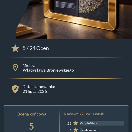
5
/ 24 Ocen
Mielec
Władysława Broniewskiego
Data skanowania:
21 lipca 2026
Ocena końcowa
Na podstawie 24 ocen z portali:
5
23
GoogleMaps
1
facebook.com