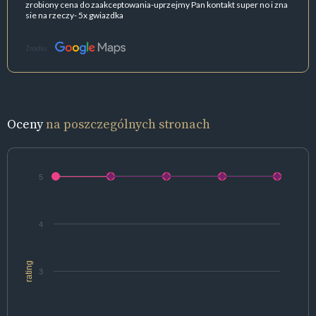
zrobiony cena do zaakceptowania-uprzejmy Pan kontakt super no i zna
sie na rzeczy- 5x gwiazdka
Źródło:
Oceny
na poszczególnych stronach
5
4
rating
3