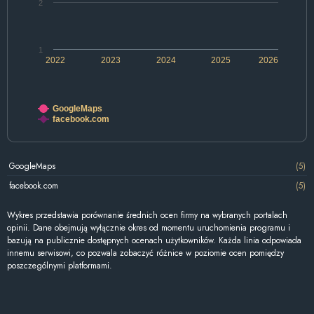
2
1
2022
2023
2024
2025
2026
GoogleMaps
facebook.com
GoogleMaps
(5)
facebook.com
(5)
Wykres przedstawia porównanie średnich ocen firmy na wybranych portalach
opinii. Dane obejmują wyłącznie okres od momentu uruchomienia programu i
bazują na publicznie dostępnych ocenach użytkowników. Każda linia odpowiada
innemu serwisowi, co pozwala zobaczyć różnice w poziomie ocen pomiędzy
poszczególnymi platformami.