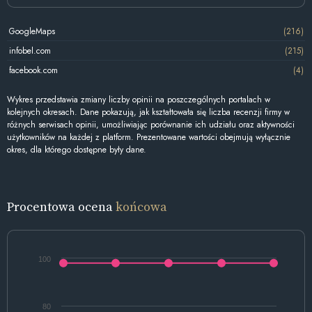
GoogleMaps
(216)
infobel.com
(215)
facebook.com
(4)
Wykres przedstawia zmiany liczby opinii na poszczególnych portalach w
kolejnych okresach. Dane pokazują, jak kształtowała się liczba recenzji firmy w
różnych serwisach opinii, umożliwiając porównanie ich udziału oraz aktywności
użytkowników na każdej z platform. Prezentowane wartości obejmują wyłącznie
okres, dla którego dostępne były dane.
Procentowa ocena
końcowa
100
80