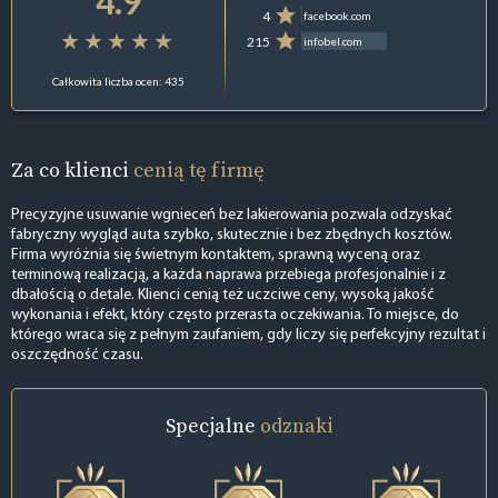
4.9
4
facebook.com
215
infobel.com
Całkowita liczba ocen: 435
Za co klienci
cenią tę firmę
Precyzyjne usuwanie wgnieceń bez lakierowania pozwala odzyskać
fabryczny wygląd auta szybko, skutecznie i bez zbędnych kosztów.
Firma wyróżnia się świetnym kontaktem, sprawną wyceną oraz
terminową realizacją, a każda naprawa przebiega profesjonalnie i z
dbałością o detale. Klienci cenią też uczciwe ceny, wysoką jakość
wykonania i efekt, który często przerasta oczekiwania. To miejsce, do
którego wraca się z pełnym zaufaniem, gdy liczy się perfekcyjny rezultat i
oszczędność czasu.
Specjalne
odznaki