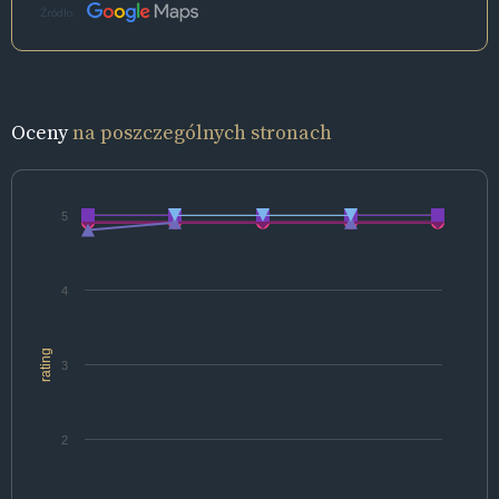
Źródło:
Oceny
na poszczególnych stronach
5
4
rating
3
2