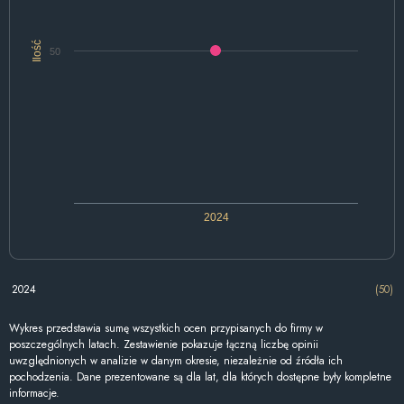
Ilość
50
2024
2024
(50)
Wykres przedstawia sumę wszystkich ocen przypisanych do firmy w
poszczególnych latach. Zestawienie pokazuje łączną liczbę opinii
uwzględnionych w analizie w danym okresie, niezależnie od źródła ich
pochodzenia. Dane prezentowane są dla lat, dla których dostępne były kompletne
informacje.