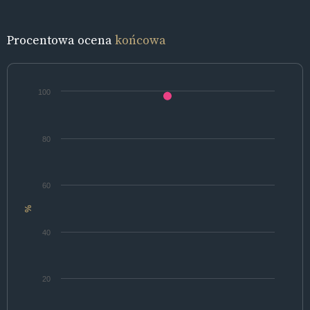
Procentowa ocena
końcowa
100
80
60
%
40
20