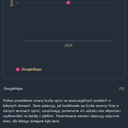
Ilość
50
2024
GoogleMaps
GoogleMaps
(50)
Wykres przedstawia zmiany liczby opinii na poszczególnych portalach w
kolejnych okresach. Dane pokazują, jak kształtowała się liczba recenzji firmy w
różnych serwisach opinii, umożliwiając porównanie ich udziału oraz aktywności
użytkowników na każdej z platform. Prezentowane wartości obejmują wyłącznie
okres, dla którego dostępne były dane.