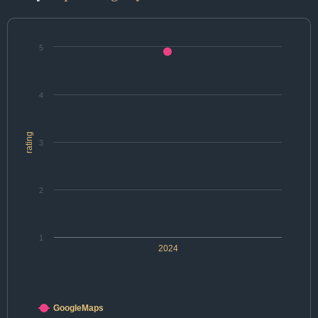
5
4
rating
3
2
1
2024
GoogleMaps