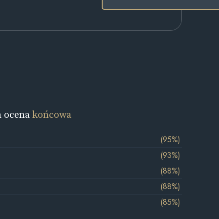
a ocena
końcowa
(95%)
(93%)
(88%)
(88%)
(85%)