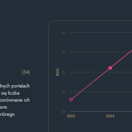
35
30
Ilość
(34)
25
lnych portalach
się liczba
20
 porównanie ich
form.
15
 którego
2022
2023