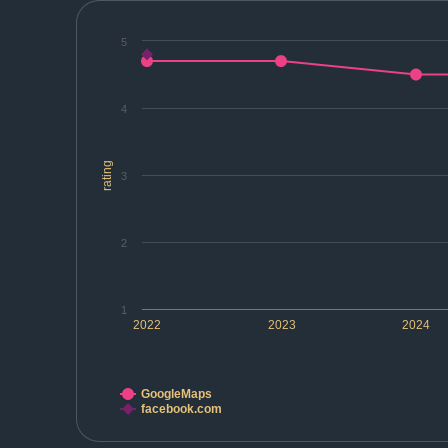
5
4
rating
3
2
1
2022
2023
2024
GoogleMaps
facebook.com