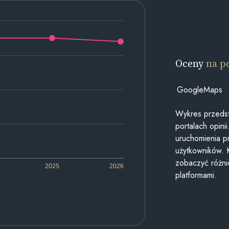
Oceny
na p
GoogleMaps
Wykres przedst
portalach opin
uruchomienia p
użytkowników. 
zobaczyć różn
2025
2026
platformami.