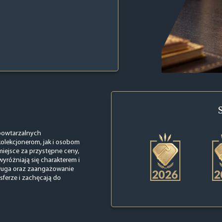
powtarzalnych
kolekcjonerom, jak i osobom
iejsce za przystępne ceny,
wyróżniają się charakterem i
ługa oraz zaangażowanie
sferze i zachęcają do