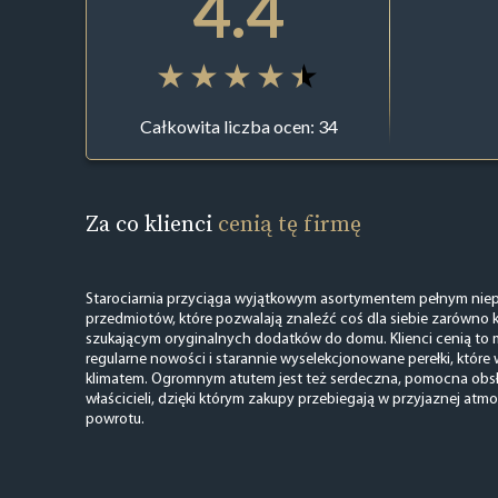
4.4
Całkowita liczba ocen: 34
Za co klienci
cenią tę firmę
Starociarnia przyciąga wyjątkowym asortymentem pełnym nie
przedmiotów, które pozwalają znaleźć coś dla siebie zarówno 
szukającym oryginalnych dodatków do domu. Klienci cenią to m
regularne nowości i starannie wyselekcjonowane perełki, które 
klimatem. Ogromnym atutem jest też serdeczna, pomocna obs
właścicieli, dzięki którym zakupy przebiegają w przyjaznej atmo
powrotu.