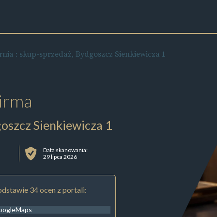
rnia : skup-sprzedaż, Bydgoszcz Sienkiewicza 1
irma
goszcz Sienkiewicza 1
Data skanowania:
29 lipca 2026
dstawie 34 ocen z portali:
oogleMaps