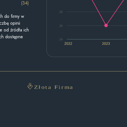
(34)
28
h do firmy w
czbę opinii
26
e od źródła ich
ych dostępne
24
2022
2023