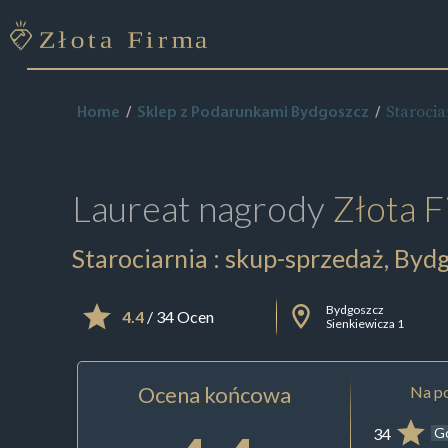
Starocia
Home
Sklep z Podarunkami Bydgoszcz
Laureat nagrody
Złota F
Starociarnia : skup-sprzedaż, Byd
Bydgoszcz
4.4
/ 34 Ocen
Sienkiewicza 1
Ocena końcowa
Na po
34
G