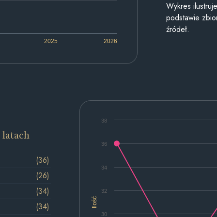
Wykres ilustru
podstawie zbior
źródeł.
2025
2026
38
 latach
36
(36)
34
(26)
(34)
32
Ilość
(34)
30