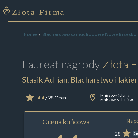
Home
Blacharstwo samochodowe Nowe Brzesko
Laureat nagrody
Złota F
Stasik Adrian. Blacharstwo i lak
Mniszów-Kolonia
4.4
/ 28 Ocen
Mniszów-Kolonia 30
Ocena końcowa
Na po
28
G