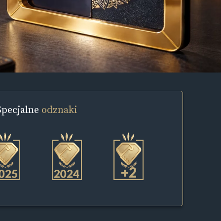
Specjalne
odznaki
+2