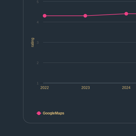
5
4
rating
3
2
1
2022
2023
2024
GoogleMaps