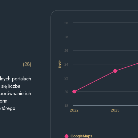
30
28
26
Ilość
(28)
24
lnych portalach
22
się liczba
20
 porównanie ich
form.
18
 którego
2022
2023
GoogleMaps