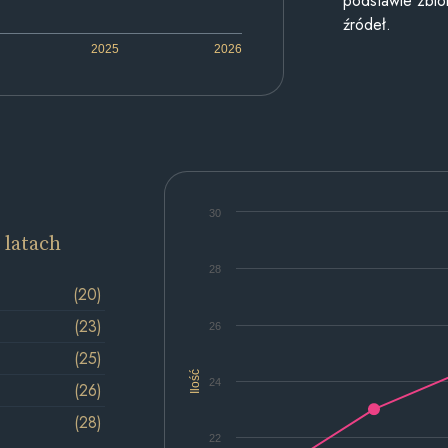
podstawie zbior
źródeł.
2025
2026
30
 latach
28
(20)
(23)
26
(25)
Ilość
24
(26)
(28)
22