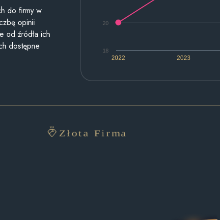
h do firmy w
czbę opinii
20
e od źródła ich
ych dostępne
18
2022
2023