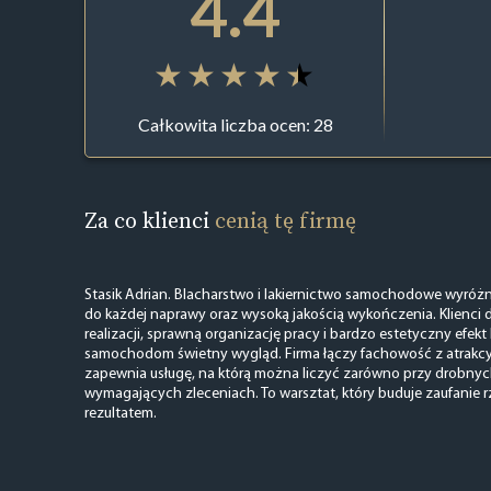
4.4
Całkowita liczba ocen: 28
Za co klienci
cenią tę firmę
Stasik Adrian. Blacharstwo i lakiernictwo samochodowe wyróżn
do każdej naprawy oraz wysoką jakością wykończenia. Klienci 
realizacji, sprawną organizację pracy i bardzo estetyczny efek
samochodom świetny wygląd. Firma łączy fachowość z atrakcy
zapewnia usługę, na którą można liczyć zarówno przy drobnych 
wymagających zleceniach. To warsztat, który buduje zaufanie r
rezultatem.