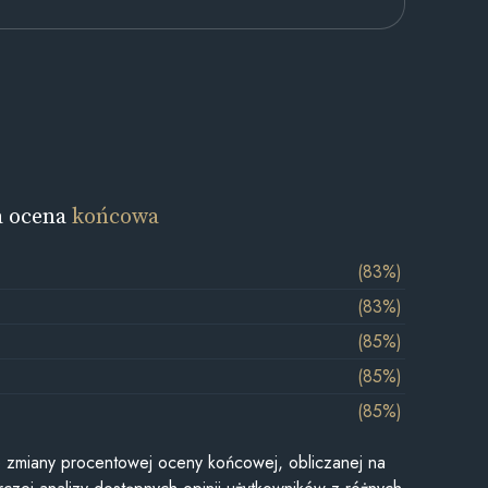
a ocena
końcowa
(83%)
(83%)
(85%)
(85%)
(85%)
je zmiany procentowej oceny końcowej, obliczanej na