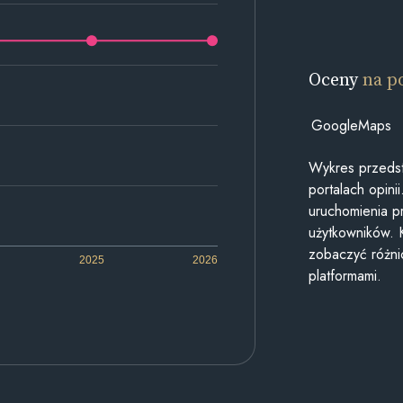
Oceny
na p
GoogleMaps
Wykres przedst
portalach opin
uruchomienia p
użytkowników. 
zobaczyć różn
2025
2026
platformami.