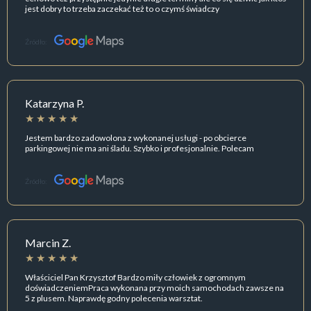
jest dobry to trzeba zaczekać też to o czymś świadczy
Źródło:
Katarzyna P.
Jestem bardzo zadowolona z wykonanej usługi - po obcierce
parkingowej nie ma ani śladu. Szybko i profesjonalnie. Polecam
Źródło:
Marcin Z.
Właściciel Pan Krzysztof Bardzo miły człowiek z ogromnym
doświadczeniemPraca wykonana przy moich samochodach zawsze na
5 z plusem. Naprawdę godny polecenia warsztat.