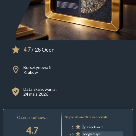
4.7
/ 28 Ocen
Bursztynowa 8
Kraków
Data skanowania:
24 maja 2026
Ocena końcowa
Na podstawie 28 ocen z portali:
4.7
1
cylex-polska.pl
25
GoogleMaps