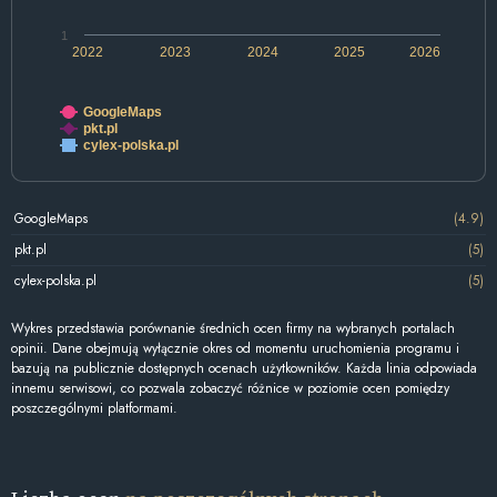
1
2022
2023
2024
2025
2026
GoogleMaps
pkt.pl
cylex-polska.pl
GoogleMaps
(4.9)
pkt.pl
(5)
cylex-polska.pl
(5)
Wykres przedstawia porównanie średnich ocen firmy na wybranych portalach
opinii. Dane obejmują wyłącznie okres od momentu uruchomienia programu i
bazują na publicznie dostępnych ocenach użytkowników. Każda linia odpowiada
innemu serwisowi, co pozwala zobaczyć różnice w poziomie ocen pomiędzy
poszczególnymi platformami.