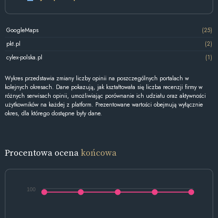
GoogleMaps
(25)
pkt.pl
(2)
cylex-polska.pl
(1)
Wykres przedstawia zmiany liczby opinii na poszczególnych portalach w
kolejnych okresach. Dane pokazują, jak kształtowała się liczba recenzji firmy w
różnych serwisach opinii, umożliwiając porównanie ich udziału oraz aktywności
użytkowników na każdej z platform. Prezentowane wartości obejmują wyłącznie
okres, dla którego dostępne były dane.
Procentowa ocena
końcowa
100