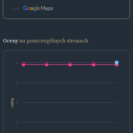
Źródło:
Oceny
na poszczególnych stronach
5
4
rating
3
2