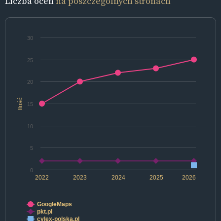
Liczba ocen
na poszczególnych stronach
30
25
20
Ilość
15
10
5
0
2022
2023
2024
2025
2026
GoogleMaps
pkt.pl
cylex-polska.pl