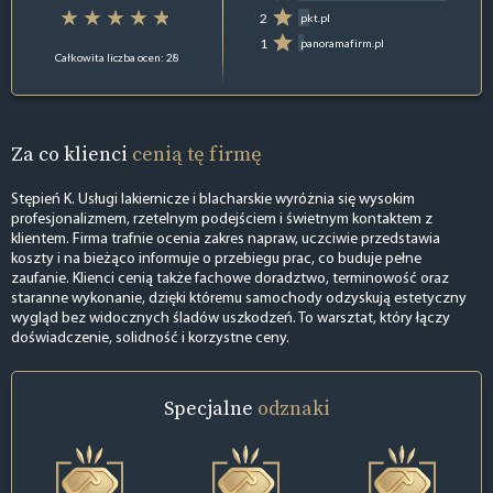
2
pkt.pl
1
panoramafirm.pl
Całkowita liczba ocen: 28
Za co klienci
cenią tę firmę
Stępień K. Usługi lakiernicze i blacharskie wyróżnia się wysokim
profesjonalizmem, rzetelnym podejściem i świetnym kontaktem z
klientem. Firma trafnie ocenia zakres napraw, uczciwie przedstawia
koszty i na bieżąco informuje o przebiegu prac, co buduje pełne
zaufanie. Klienci cenią także fachowe doradztwo, terminowość oraz
staranne wykonanie, dzięki któremu samochody odzyskują estetyczny
wygląd bez widocznych śladów uszkodzeń. To warsztat, który łączy
doświadczenie, solidność i korzystne ceny.
Specjalne
odznaki