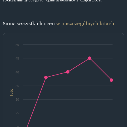
zbiorczej analizy dostępnych opinii użytkowników z różnych źródeł.
Suma wszystkich ocen
w poszczególnych latach
50
45
40
35
Ilość
30
25
20