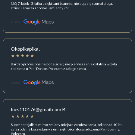
Mój 7-latek i 5-latka dzięki pani Joannie, nie boją się stomatologa.
Dziękujemy za zdrowe uśmiechy ???
Źródło:
Okopikapika .
Bardzo profesjonalne podejście :) nie pierwsza i nie ostatnia wizyta
rodzinna u Pani Doktor. Polecam z calego serca.
Źródło:
Ines110176@gmail.com B.
Super specjalista mimo zmiany miejsca zamieszkania, od ponad 10 lat
całą rodziną korzystamy z umiejętności i doświadczenia Pani Joanny.
Polecam.