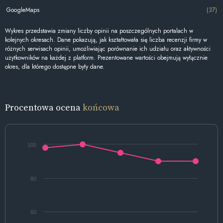
GoogleMaps
(37)
Wykres przedstawia zmiany liczby opinii na poszczególnych portalach w
kolejnych okresach. Dane pokazują, jak kształtowała się liczba recenzji firmy w
różnych serwisach opinii, umożliwiając porównanie ich udziału oraz aktywności
użytkowników na każdej z platform. Prezentowane wartości obejmują wyłącznie
okres, dla którego dostępne były dane.
Procentowa ocena
końcowa
100
80
60