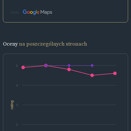
Źródło:
Oceny
na poszczególnych stronach
5
4
rating
3
2