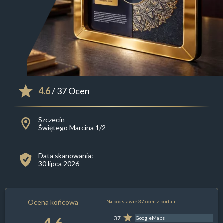
4.6
/ 37 Ocen
Szczecin
Świętego Marcina 1/2
Data skanowania:
30 lipca 2026
Ocena końcowa
Na podstawie 37 ocen z portali:
4.6
37
GoogleMaps