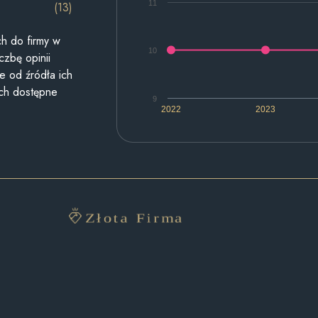
11
(13)
h do firmy w
10
czbę opinii
e od źródła ich
ych dostępne
9
2022
2023