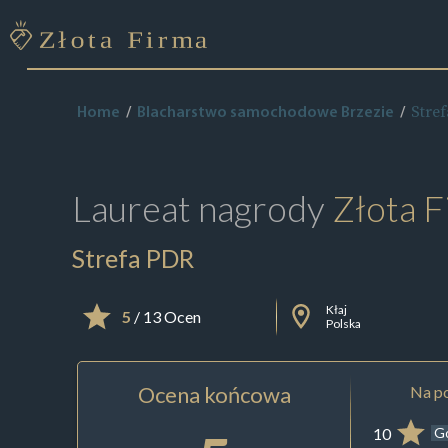
Stre
Home
Blacharstwo samochodowe Brzezie
Laureat nagrody
Złota F
Strefa PDR
Kłaj
5
/ 13 Ocen
Polska
Ocena końcowa
Na po
10
G