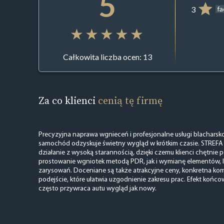
5
3
f
Całkowita liczba ocen: 13
Za co klienci
cenią tę firmę
Precyzyjna naprawa wgnieceń i profesjonalne usługi blacharsko-
samochód odzyskuje świetny wygląd w krótkim czasie. STREFA
działanie z wysoką starannością, dzięki czemu klienci chętnie 
prostowanie wgniotek metodą PDR, jak i wymianę elementów, 
zarysowań. Doceniane są także atrakcyjne ceny, konkretna kom
podejście, które ułatwia uzgodnienie zakresu prac. Efekt końco
często przywraca autu wygląd jak nowy.