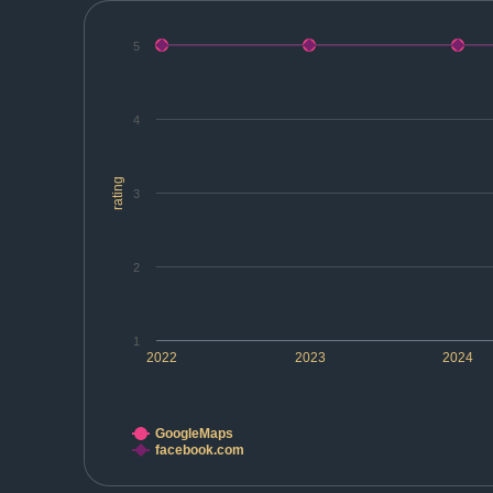
5
4
rating
3
2
1
2022
2023
2024
GoogleMaps
facebook.com