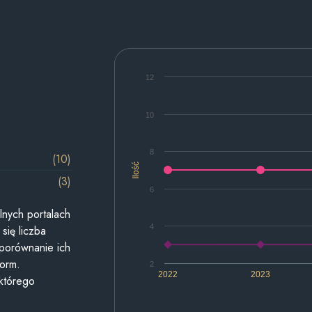
12
10
8
(10)
Ilość
(3)
6
lnych portalach
4
się liczba
 porównanie ich
form.
2
2022
2023
 którego