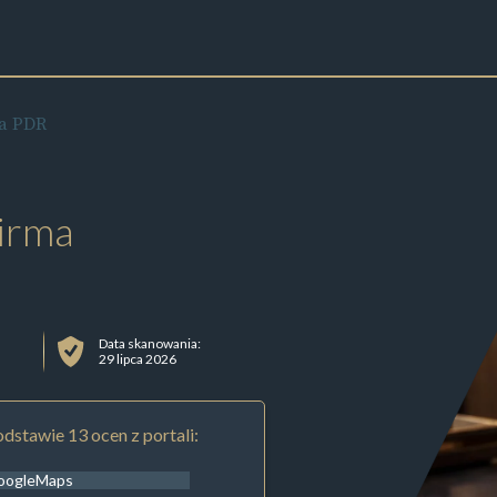
fa PDR
irma
Data skanowania:
29 lipca 2026
dstawie 13 ocen z portali:
oogleMaps