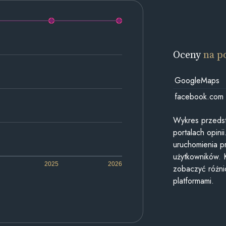
Oceny
na p
GoogleMaps
facebook.com
Wykres przedst
portalach opin
uruchomienia p
użytkowników. 
2025
2026
zobaczyć różn
platformami.