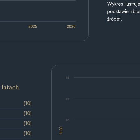
Wykres ilustru
podstawie zbior
źródeł.
2025
2026
14
 latach
13
(10)
(10)
12
(10)
Ilość
(10)