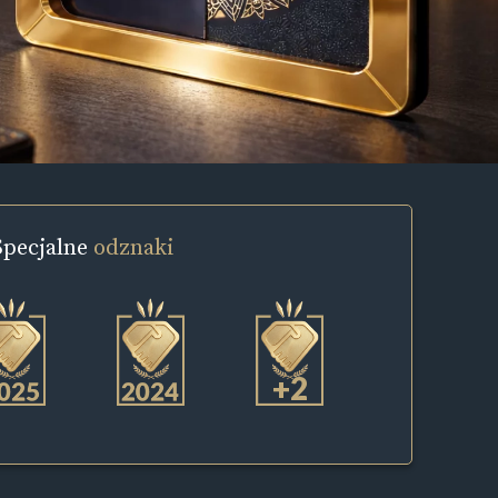
Specjalne
odznaki
+2