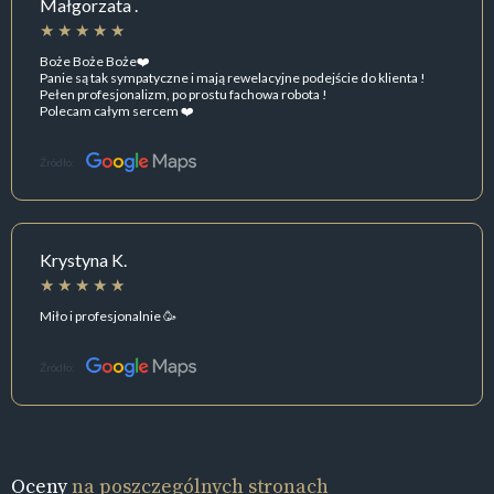
Małgorzata .
Boże Boże Boże❤️
Panie są tak sympatyczne i mają rewelacyjne podejście do klienta !
Pełen profesjonalizm, po prostu fachowa robota !
Polecam całym sercem ❤️
Źródło:
Krystyna K.
Miło i profesjonalnie 🥳
Źródło:
Oceny
na poszczególnych stronach