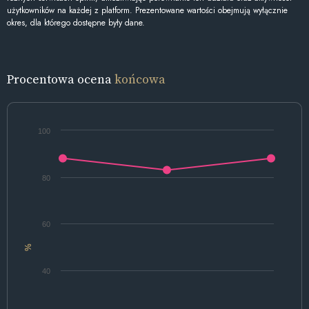
użytkowników na każdej z platform. Prezentowane wartości obejmują wyłącznie
okres, dla którego dostępne były dane.
Procentowa ocena
końcowa
100
80
60
%
40