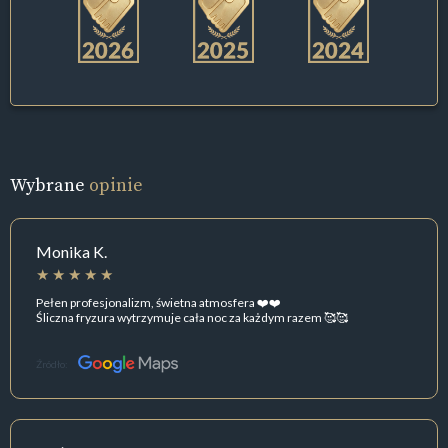
Wybrane
opinie
Monika K.
Pełen profesjonalizm, świetna atmosfera ❤️❤️
Śliczna fryzura wytrzymuje cała noc za każdym razem 🥰🥰
Źródło: