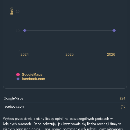
Ilość
15
10
5
2024
2025
2026
GoogleMaps
facebook.com
GoogleMaps
(24)
facebook.com
(10)
Wykres przedstawia zmiany liczby opinii na poszczególnych portalach w
kolejnych okresach. Dane pokazują, jak kształtowała się liczba recenzji firmy w
różnych serwisach opinii, umożliwiając porównanie ich udziału oraz aktywności