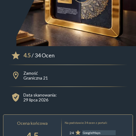
4.5
/ 34 Ocen
Zamość
Graniczna 21
Data skanowania:
29 lipca 2026
Ocena końcowa
Na podstawie 34 ocen z portali:
4.5
24
GoogleMaps