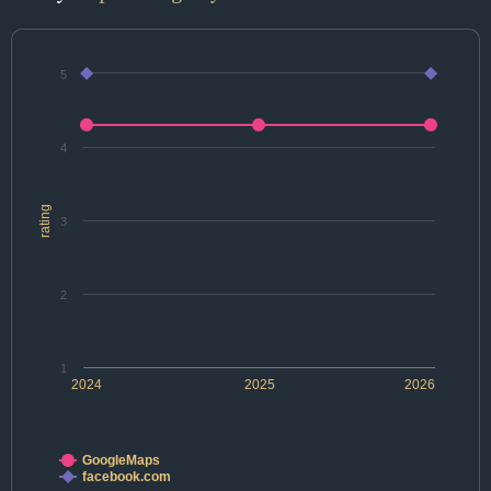
5
4
rating
3
2
1
2024
2025
2026
GoogleMaps
facebook.com